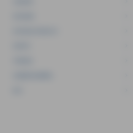
JAUNIEŠI
SATIKSME
SOCIĀLAIS ATBALSTS
SPORTS
TŪRISMS
UZŅĒMĒJDARBĪBA
NVO