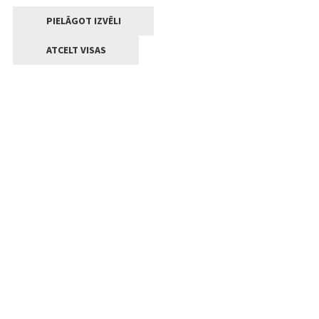
PIELĀGOT IZVĒLI
ATCELT VISAS
Kontakti
Jelgavas valstpilsētas pašvaldība
Lielā iela 11, Jelgava, LV-3001
+371 63005522
pasts@jelgava.lv
Klientu apkalpošana