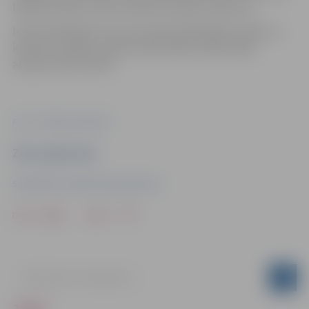
lielāku distanci, kā arī neveikt straujus manevrus.
Iedzīvotāji lūgti ziņot par problemātiskajām vietām uz
ietvēm un ielām, zvanot pa diennakts iedzīvotāju
atbalsta tālruni 8787.
Foto: "Pilsētsaimniecība"
Ziņu sagatavoja
Sabiedrisko attiecību departaments
Drukāt
Dalīties
ZIŅAS