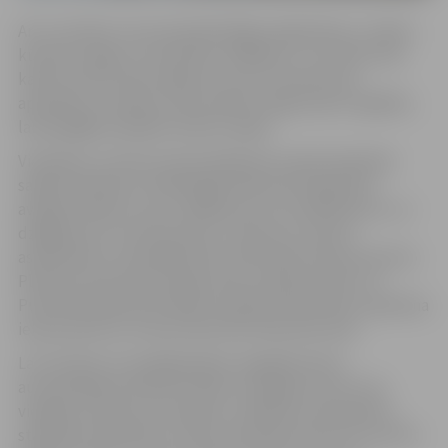
Arī uz ietvēm, kuras iepriekš klāja sniega kārta, ir irdens
kūstošs sniegs. Lai mazinātu slīdēšanu, uz ietvēm tiek
kaisīts smilts-sāls maisījums, bet no brauktuvju
apmalēm ar tehniku tiek novākti sniega vaļņi un gādāts,
lai pie gājēju pārejām nebūtu peļķu.
Vienlaikus ar atkusni aktualizējusies nepieciešamība
salabot bedrītes. Asfaltētajās ielās tiek organizēts
avārijas bedrīšu, kas ir lielākas par 0,1 kvadrātmetru un
dziļākas par 5 centimetriem, remonts ar auksto
asfaltbetonu. Šonedēļ darbi notiks Miera ielas posmā no
Platones tilta līdz Aizsargu ielas rotācijas aplim, arī
Pulkveža Brieža ielā, Meiju ceļā, Blaumaņa ielā, Lapskalna
ielas posmā no Uzvaras ielas līdz Kazarmes ielai.
Lai izvairītos no iespējamajiem negadījumiem,
autovadītāji aicināti būt īpaši uzmanīgi, braucot pa
vietējas nozīmes autoceļiem, izvēlēties ceļa seguma
stāvoklim atbilstošu, drošu braukšanas ātrumu, ieturēt