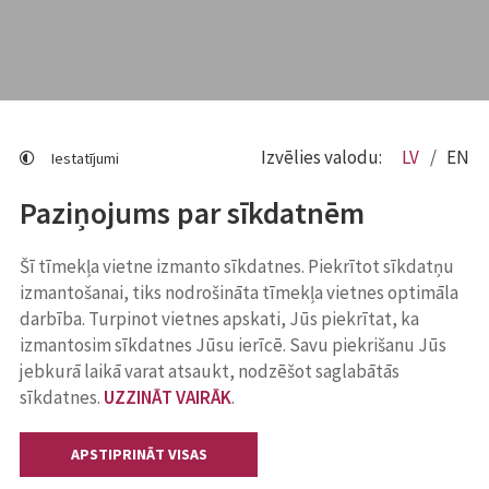
Izvēlies valodu:
LV
EN
Iestatījumi
Paziņojums par sīkdatnēm
Šī tīmekļa vietne izmanto sīkdatnes. Piekrītot sīkdatņu
izmantošanai, tiks nodrošināta tīmekļa vietnes optimāla
darbība. Turpinot vietnes apskati, Jūs piekrītat, ka
izmantosim sīkdatnes Jūsu ierīcē. Savu piekrišanu Jūs
jebkurā laikā varat atsaukt, nodzēšot saglabātās
sīkdatnes.
UZZINĀT VAIRĀK
.
APSTIPRINĀT VISAS