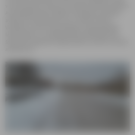
virsmas atkušanu. Atkusnī uzturēšanas darbi nav efektīvi.
Autovadītāji aicināti izvēlēties ceļa seguma stāvoklim
atbilstošu braukšanas ātrumu un ievērot distanci.
Vienlaikus ar atkusni aktualizējusies nepieciešamība
labot bedrītes, un vairākās pilsētas asfaltētajās ielās
šobrīd tiek organizēts avārijas bedrīšu remonts ar auksto
asfaltbetonu.