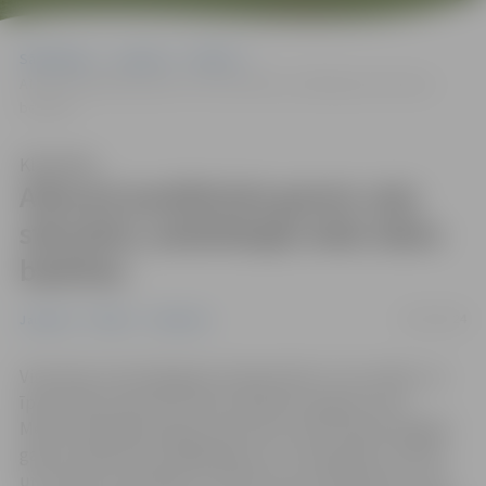
Sākumlapa
Jaunumi
Pilsēta
Atkusnī pasliktinās grants ceļu stāvoklis; asfaltētajās ielās labos
bedrītes
Klausīties
Atkusnī pasliktinās grants ceļu
stāvoklis; asfaltētajās ielās labos
bedrītes
23/01/2024
Jaunumi
Pilsēta
Satiksme
Visā valsts teritorijā gaisa temperatūra ir virs nulles, un
īpaši slideni daudzviet kļuvuši grants seguma ceļi.
Meteoroloģiskā prognoze liecina, ka līdz dienas beigām
gaisa temperatūra saglabāsies virs nulle grādu atzīmes
un kušana turpināsies, savukārt tas veicinās grants ceļu