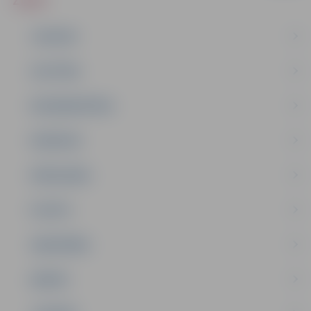
JAUNUMI
IZGLĪTĪBA
NODARBINĀTĪBA
PASĀKUMI
PAŠVALDĪBA
PILSĒTA
SABIEDRĪBA
ĢIMENE