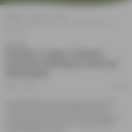
Sākumlapa
Jaunumi
Pilsēta
Atrasties uz ledus ir bīstami; izvietotas brīdinājuma zīmes pie
ūdenstilpēm
Klausīties
Atrasties uz ledus ir bīstami;
izvietotas brīdinājuma zīmes pie
ūdenstilpēm
01/12/2022
Jaunumi
Pilsēta
Pie Zvaigžņu dīķa, Lielupes, Driksas un Svētes upes
krastos 14 vietās izvietotas brīdinājuma zīmes ar
informāciju, ka atrasties uz ledus ir bīstami dzīvībai un
ārkārtas gadījumu tālrunis 112, informē pašvaldības
iestāde “Pilsētsaimniecība”.