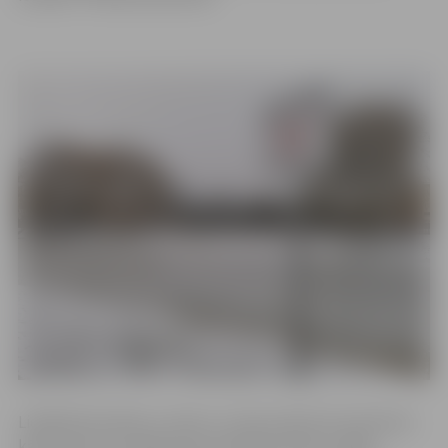
Lielākā bīstamība uz ledus ir ziemas sākumā, kad ledus
kārta vēl nav izveidojusies pietiekami bieza, tāpēc