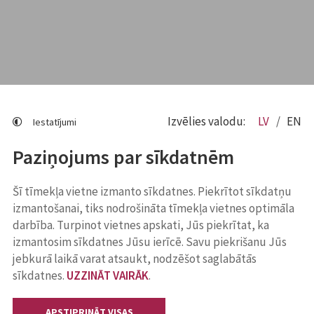
Izvēlies valodu:
LV
EN
Iestatījumi
Paziņojums par sīkdatnēm
Šī tīmekļa vietne izmanto sīkdatnes. Piekrītot sīkdatņu
izmantošanai, tiks nodrošināta tīmekļa vietnes optimāla
darbība. Turpinot vietnes apskati, Jūs piekrītat, ka
izmantosim sīkdatnes Jūsu ierīcē. Savu piekrišanu Jūs
jebkurā laikā varat atsaukt, nodzēšot saglabātās
sīkdatnes.
UZZINĀT VAIRĀK
.
APSTIPRINĀT VISAS