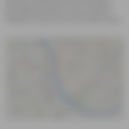
iedzīvotāji aicināti sargāt sevi un savus tuviniekus un
pārrunāt bīstamību atrasties uz ledus. Aicinām būt
atbildīgiem un rūpēties par savu un līdzcilvēku drošību!