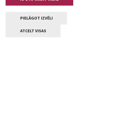
PIELĀGOT IZVĒLI
ATCELT VISAS
Kontakti
Jelgavas valstpilsētas pašvaldība
Lielā iela 11, Jelgava, LV-3001
+371 63005522
pasts@jelgava.lv