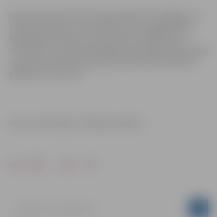
Operatīvie dienesti aicina iedzīvotājus būt vērīgiem un
ziņot par bērniem un pusaudžiem, kuri staigā pa ledu.
Pašvaldības policijai var ziņot pa tālruni 8550, kā arī
informāciju var nodot Pašvaldības operatīvās informācijas
centram pa iedzīvotāju atbalsta tālruni 8787. Ārkārtas
gadījumos zvanīt 112.
Foto un informācija: “Pilsētsaimniecība”
Drukāt
Dalīties