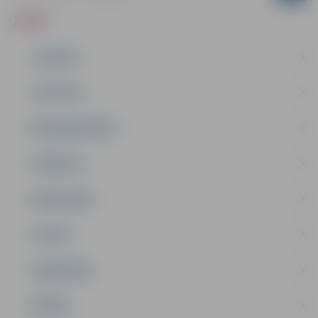
ZIŅAS
JAUNUMI
IZGLĪTĪBA
NODARBINĀTĪBA
PASĀKUMI
PAŠVALDĪBA
PILSĒTA
SABIEDRĪBA
ĢIMENE