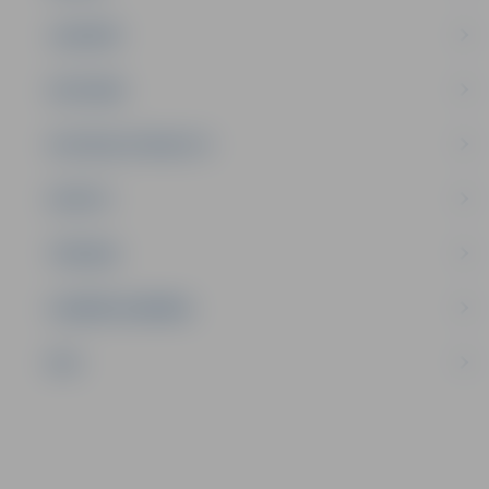
JAUNIEŠI
SATIKSME
SOCIĀLAIS ATBALSTS
SPORTS
TŪRISMS
UZŅĒMĒJDARBĪBA
NVO