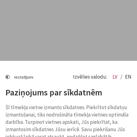
Izvēlies valodu:
LV
EN
Iestatījumi
Paziņojums par sīkdatnēm
Šī tīmekļa vietne izmanto sīkdatnes. Piekrītot sīkdatņu
izmantošanai, tiks nodrošināta tīmekļa vietnes optimāla
darbība. Turpinot vietnes apskati, Jūs piekrītat, ka
izmantosim sīkdatnes Jūsu ierīcē. Savu piekrišanu Jūs
jebkurā laikā varat atsaukt, nodzēšot saglabātās