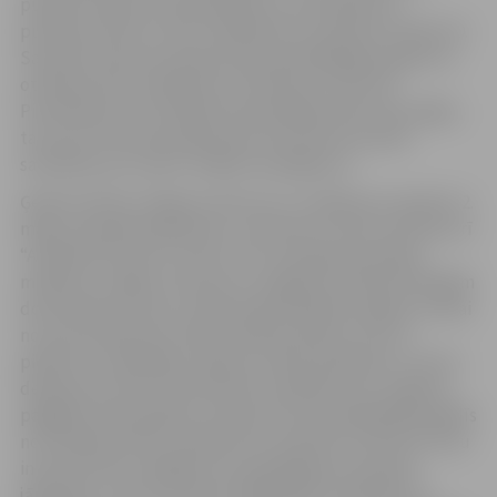
pulksten 9 līdz 20, piektdienās un sestdienās no
pulksten 9 līdz 21, bet svētdienās no pulksten 10 līdz 20.
Savukārt vēstures ekspozīcijas apmeklētājus gaidīs no
otrdienas līdz svētdienai no pulksten 10 līdz 18.
Pirmdienās tornis klātienes apmeklējumiem būs slēgts,
taču par tūrisma jautājumiem interesenti aicināti
sazināties pa e-pastu tic@tornis.jelgava.lv.
Ģederta Eliasa Jelgavas vēstures un mākslas muzejā no 2.
maija, iepriekš piesakoties, interesenti varēs viesoties arī
“Academia Petrina” skatu tornī, kas gada aukstajos
mēnešos ir slēgts. Kā viena no Jelgavas arhitektoniskajām
dominantēm tas jau tradicionāli piedāvās iespēju ne tikai
no putna lidojuma redzēt pilsētas apbūvi, bet arī
piedzīvot savdabīgu ceļojumu laikā, aplūkojot uz katru
debespusi vērstus informatīvos plakātus par Jelgavas
pagājušo laiku godību. Muzeja tornis apmeklētājus gaidīs
no trešdienas līdz svētdienai no pulksten 10 līdz 18. Taču
interesentiem obligāti savs apmeklējums iepriekš
jāpiesaka, zvanot pa tālruni 63023383. Pirmdienās un