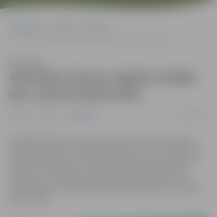
Sākumlapa
Jaunumi
Pilsēta
Atsevišķi tūrisma objekti strādās pēc vasaras darba laika
Klausīties
Atsevišķi tūrisma objekti strādās
pēc vasaras darba laika
29/04/2025
Jaunumi
Pilsēta
Sabiedrība
Aktīvajā tūrisma sezonā, no maija līdz 30. septembrim,
Jelgavas Svētās Trīsvienības baznīcas tornis strādās pēc
vasaras darba laika. Savukārt Ģederta Eliasa Jelgavas
vēstures un mākslas muzejā, iepriekš piesakot savu
apmeklējumu, šajā laika periodā būs atvērts arī muzeja
skatu tornis.