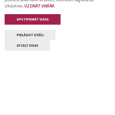
sīkdatnes.
UZZINĀT VAIRĀK
.
APSTIPRINĀT VISAS
PIELĀGOT IZVĒLI
ATCELT VISAS
Kontakti
Jelgavas valstpilsētas pašvaldība
Lielā iela 11, Jelgava, LV-3001