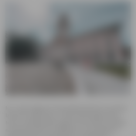
No 1. maija Jelgavas Sv.Trīsvienības baznīcas torņa skatu
laukums, izstāžu zāle un Tūrisma informācijas centrs
torņa 1. stāvā sāks darbu agrāk un būs atvērts otrdienās
no pulksten 9 līdz 18, trešdienās un ceturtdienās no