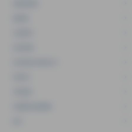
SABIEDRĪBA
ĢIMENE
JAUNIEŠI
SATIKSME
SOCIĀLAIS ATBALSTS
SPORTS
TŪRISMS
UZŅĒMĒJDARBĪBA
NVO