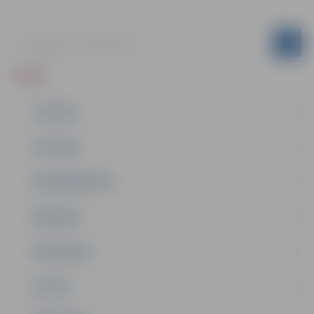
ZIŅAS
JAUNUMI
IZGLĪTĪBA
NODARBINĀTĪBA
PASĀKUMI
PAŠVALDĪBA
PILSĒTA