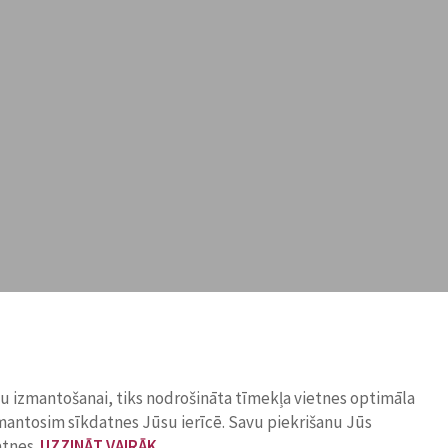
ņu izmantošanai, tiks nodrošināta tīmekļa vietnes optimāla
zmantosim sīkdatnes Jūsu ierīcē. Savu piekrišanu Jūs
atnes.
UZZINĀT VAIRĀK
.