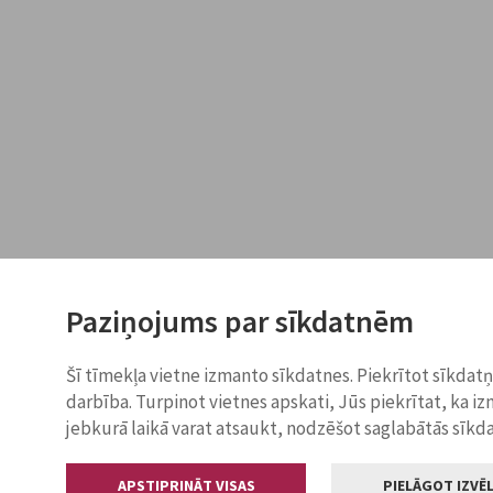
Paziņojums par sīkdatnēm
Šī tīmekļa vietne izmanto sīkdatnes. Piekrītot sīkdat
darbība. Turpinot vietnes apskati, Jūs piekrītat, ka i
jebkurā laikā varat atsaukt, nodzēšot saglabātās sīkd
APSTIPRINĀT VISAS
PIELĀGOT IZVĒL