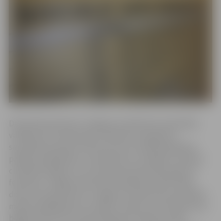
Dome lēma pilnvarot Jelgavas Sociālo lietu pārvaldes
vadītāju divu darba dienu laikā pēc iesnieguma
saņemšanas pieņemt lēmumu par sociālās palīdzības
pabalsta piešķiršanu vai atteikumu to piešķirt Ukrainas
civiliedzīvotājam, kuru dzīvesvieta pēc 2022. gada 24.
februāra ir Jelgavas administratīvajā teritorijā. Tāpat
dome veica grozījumus Jelgavas Sociālo lietu pārvaldes
maksas pakalpojumu cenrādī, nosakot, ka Ukrainas kara
bēgļi ir atbrīvoti no līdzmaksājuma vairāku sociālo