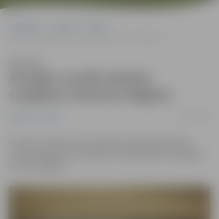
Sākumlapa
Jaunumi
Pilsēta
Atvieglo sociālā atbalsta sniegšanu Ukrainas bēgļiem
Klausīties
Atvieglo sociālā atbalsta
sniegšanu Ukrainas bēgļiem
14/03/2022
Jaunumi
Pilsēta
Pirmdien Jelgavas domes ārkārtas sēdē apstiprināti
lēmumprojekti, kas atvieglos sociālā atbalsta sniegšanu
ukraiņu bēgļiem.