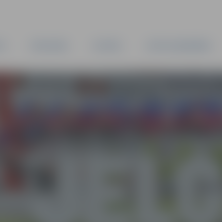
TA
PAŠVALDĪBA
IESTĀDES
KAPITĀLSABIEDRĪBAS