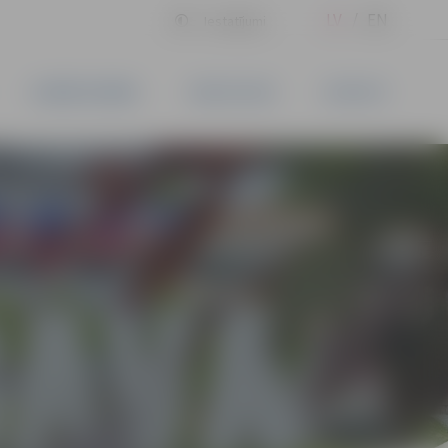
LV
EN
Iestatījumi
UZŅĒMĒJDARBĪBA
PAKALPOJUMI
KONTAKTI