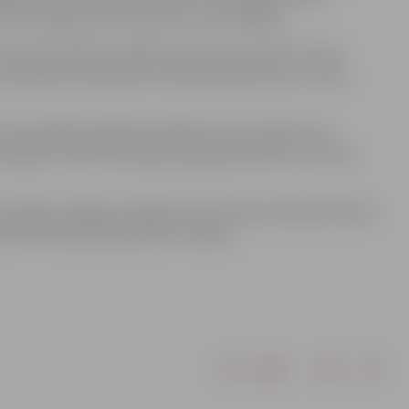
zumu organismā un daudzus citus rādītājus.
ontroles aparātu izstādi, bez maksas noteikt cukura
ar speciālo svara aparātu noteikt ķermeņa svaru, tauku
enta sadarbība diabēta ārstēšanā”, kuras laikā varēs
 diabētu, kā arī informāciju par glikometriem un citiem
asociācijas Jelgavas nodaļas rīkoto Pasaules diabēta dienas
sterīna līmeņa pārbaudi bez maksas.
Drukāt
Dalīties