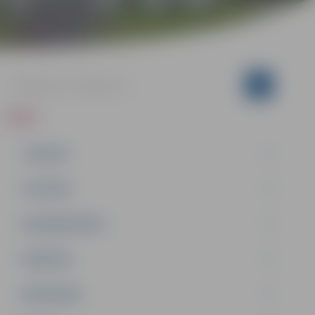
ZIŅAS
JAUNUMI
IZGLĪTĪBA
NODARBINĀTĪBA
PASĀKUMI
PAŠVALDĪBA