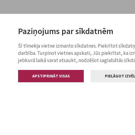
Paziņojums par sīkdatnēm
Šī tīmekļa vietne izmanto sīkdatnes. Piekrītot sīkdat
darbība. Turpinot vietnes apskati, Jūs piekrītat, ka i
jebkurā laikā varat atsaukt, nodzēšot saglabātās sīkd
APSTIPRINĀT VISAS
PIELĀGOT IZVĒL
Kontakti
Jelgavas valstp