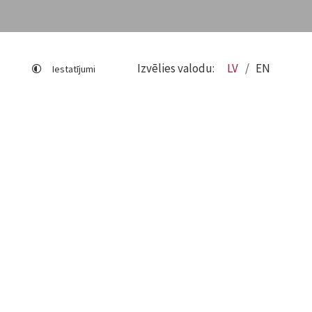
Izvēlies valodu:
LV
EN
Iestatījumi
Lapas karte
Viegli lasīt