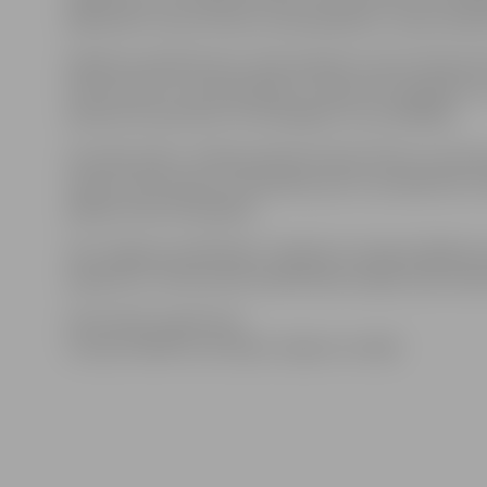
pārbaudīt cukura līmeni, asinsspiedienu, tauku daud
Pasākuma laikā ikviens varēs apskatīt cukura līmeņa k
līmeni asinīs un asinsspiedienu. Tāpat būs iespējams 
daudzumu ķermenī un vēl dažādus citus rādītājus.
Savukārt plkst. 11:00 paredzēta lekcija “Ārsta un paci
saņemt informatīvus materiālus par to, kā sadzīvot ar
paškontroles līdzekļiem.
SIA “Jelgavas poliklīnika”, atbalstot Latvijas diabēta 
pasākumu, 24.novembrī poliklīnikas telpās veiks hole
Informāciju sagatavoja
Latvijas diabēta asociācijas Jelgavas nodaļā