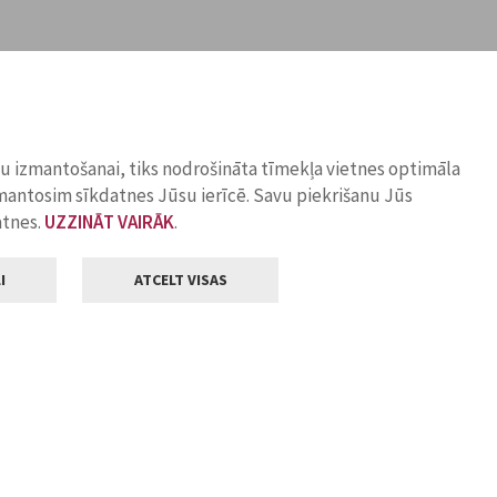
ņu izmantošanai, tiks nodrošināta tīmekļa vietnes optimāla
zmantosim sīkdatnes Jūsu ierīcē. Savu piekrišanu Jūs
atnes.
UZZINĀT VAIRĀK
.
I
ATCELT VISAS
Klientu apkalpošana
ilsētas pašvaldība
Darba laiks