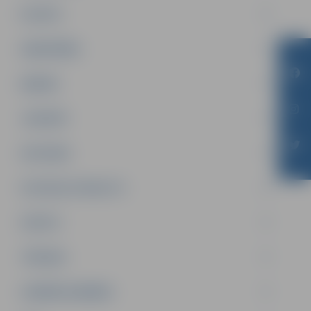
PILSĒTA
SABIEDRĪBA
ĢIMENE
JAUNIEŠI
SATIKSME
SOCIĀLAIS ATBALSTS
SPORTS
TŪRISMS
UZŅĒMĒJDARBĪBA