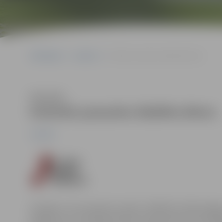
Sākumlapa
Jaunumi
Atzīmēs pasaules diabēta dienu
Klausīties
Atzīmēs pasaules diabēta dienu
Jaunumi
Sestdien, 24. novembrī no plkst. 10:00 līdz 13:00 Jelga
pasākums, kura laikā ikvienam interesantam būs iespē