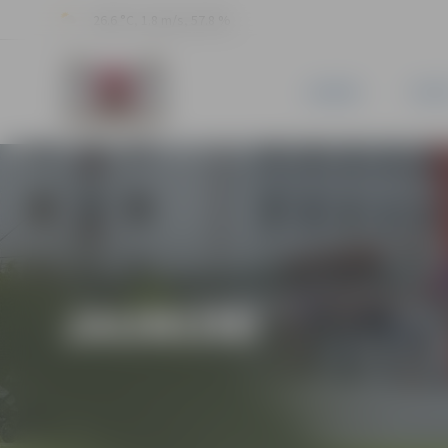
26.6 °C, 1.8 m/s, 57.8 %
JAUNUMI
PILSĒ
JAUNUMI