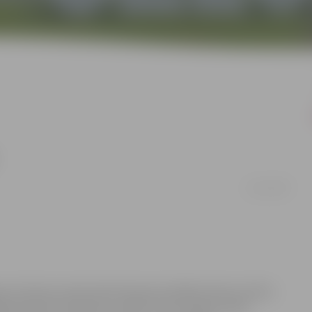
23/11/2007
vas kultūras namā notiks Pasaules diabēta dienai veltīts
ja apskatīt tematisku izstādi un bez maksas varēs