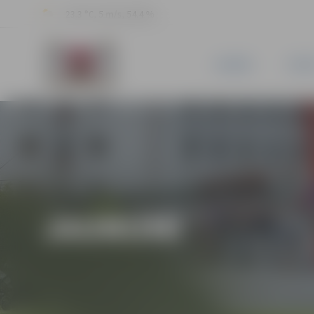
23.3 °C, 5 m/s, 54.4 %
JAUNUMI
PILSĒ
JAUNUMI