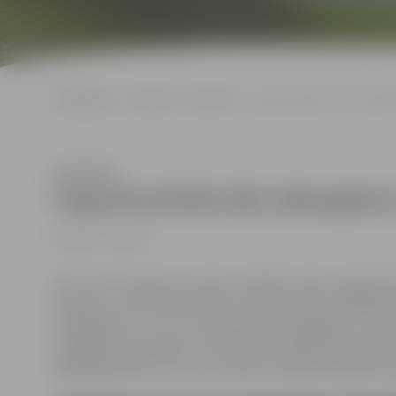
Sākumlapa
Jaunumi
Pilsēta
Augustā pilsētā sāks daba
Klausīties
Augustā pilsētā sāks dabasgāze
Jaunumi
Pilsēta
AS “Gaso” Jelgavas iecirknis vairākās vietās Jelgavā
Plānots, ka tie notiks Ganību, Garozas ielā un Brīvības
noslēgierīces, kā arī rekonstruēti dabasgāzes iev
Zemgales prospektā un Lielajā ielā. Darbus paredzēt
jābūt gataviem uz to, ka uz vienu vai divām dienām re