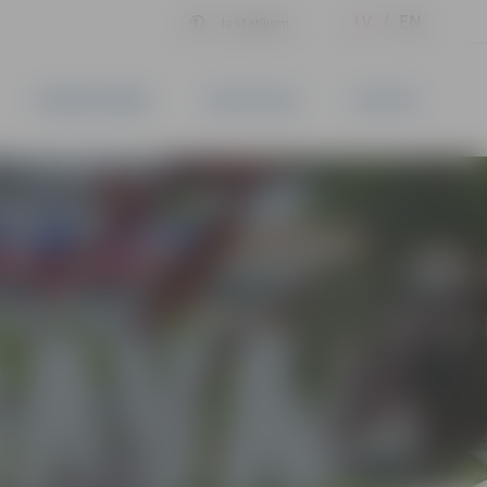
LV
EN
Iestatījumi
UZŅĒMĒJDARBĪBA
PAKALPOJUMI
KONTAKTI