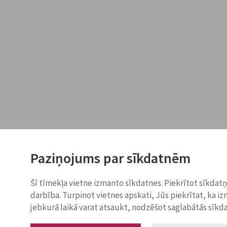
Paziņojums par sīkdatnēm
Šī tīmekļa vietne izmanto sīkdatnes. Piekrītot sīkdat
darbība. Turpinot vietnes apskati, Jūs piekrītat, ka i
jebkurā laikā varat atsaukt, nodzēšot saglabātās sīkd