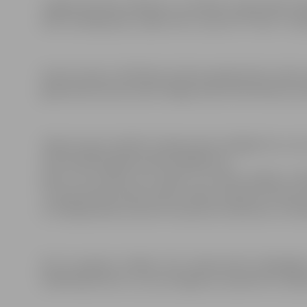
Jelgavā daudzas iekārtas un sistēmas, tajā skaitā arī
laiku nokalpojušas, tāpēc katru vasaru AS “Gaso” vei
Garozas ielas un Brīvības bulvāra apkaimē tiks veikti
gāzesvads Garozas ielā no Rīgas ielas līdz Brīvības bu
Tāpat šovasar pilsētā 11 gāzesvada noslēgierīces, kas
tiks likvidētas gāzesvada noslēgierīces
akās, kas atrodas zem ielām un ietvēm pilsētā, ierī
Uzvaras ielā 4a, Dārza ielā 5a, Meiju ceļā 18a, Pērnava
un Krišjāņa Barona ielas krustojumā, Satiksmes un Dam
Kā arī augusta mēnesī tiks rekonstruēti dabasgā
Akadēmijas ielā 2, 22, 28, Zemgales prospektā 4, Lielajā i