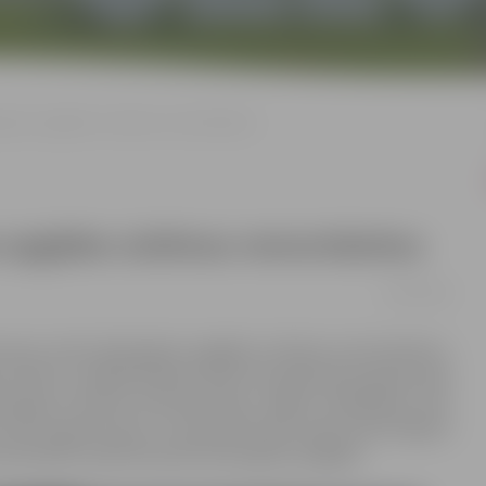
sgāzes apgādes sistēmas remontdarbus
s apgādes sistēmas remontdarbus
24/07/2019
 šovasar veiks dabasgāzes apgādes sistēmas remontdarbus.
 bulvārī, vairākās pilsētas ielās tiks pārbūvētas gāzesvada
admezgli astoņām daudzdzīvokļu mājām Akadēmijas ielā,
s sākt augusta vidū, un daudzdzīvokļu māju iedzīvotājiem
montdarbu laikā tiks pārtraukta gāzes piegāde.