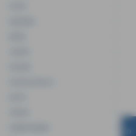
PILSĒTA
SABIEDRĪBA
ĢIMENE
JAUNIEŠI
SATIKSME
SOCIĀLAIS ATBALSTS
SPORTS
TŪRISMS
UZŅĒMĒJDARBĪBA