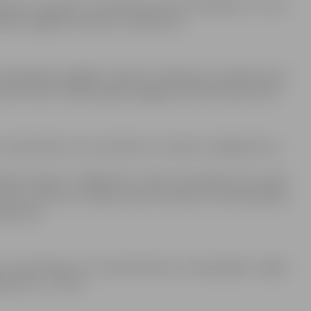
 gāzes cauruļvadi, ir izbūvētas pirms 30–50 gadiem un savu
c gāzes apgādes sistēmas uzlabojumus.
 esošās gāzes apgādes sistēmas uzlabojumi, izbūvēts jauns
lvārim, kā arī uzlabota gāzes apgādes sistēma Ganību ielā.
 atrodas akās, tiks nomainītas uz bezaku noslēgierīcēm, –
kojot bezaku noslēgierīces. Šādi remontdarbi tiks veikti
s ielā 7a, Pētera un Vaļņu ielas krustojumā, Pulkveža Brieža
bja ielā.
zes ievadmezgli pie daudzdzīvokļu dzīvojamajām mājām
elā 3, 5, 7 un 18.