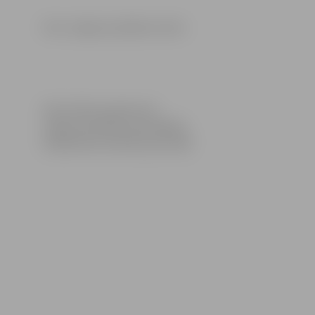
Foto: Jelgavas pilsētas arhīvs
Informācija sagatavota
Jelgavas pilsētas pašvaldības
Sabiedrisko attiecību pārvaldē