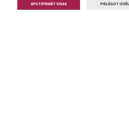
APSTIPRINĀT VISAS
PIELĀGOT IZVĒL
Kontakti
Jelgavas valstp
Lielā iela 11
+371 630055
pasts@jelga
2002-2026 jelgava.lv