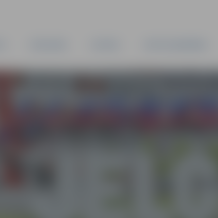
TA
PAŠVALDĪBA
IESTĀDES
KAPITĀLSABIEDRĪBAS