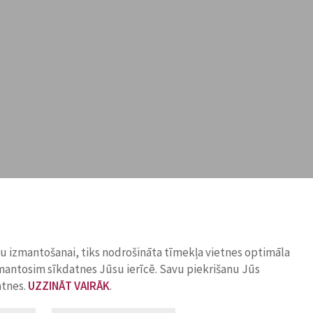
ņu izmantošanai, tiks nodrošināta tīmekļa vietnes optimāla
zmantosim sīkdatnes Jūsu ierīcē. Savu piekrišanu Jūs
atnes.
UZZINĀT VAIRĀK
.