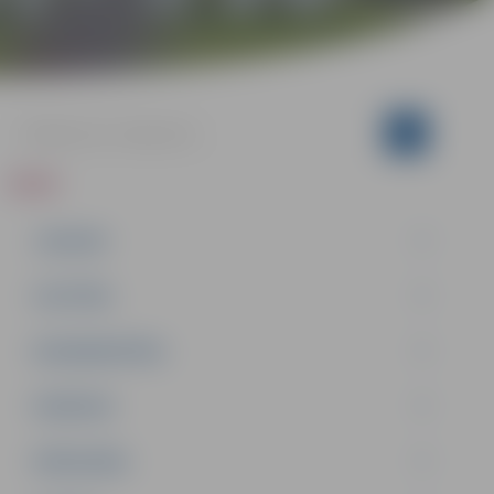
ZIŅAS
JAUNUMI
IZGLĪTĪBA
NODARBINĀTĪBA
PASĀKUMI
PAŠVALDĪBA