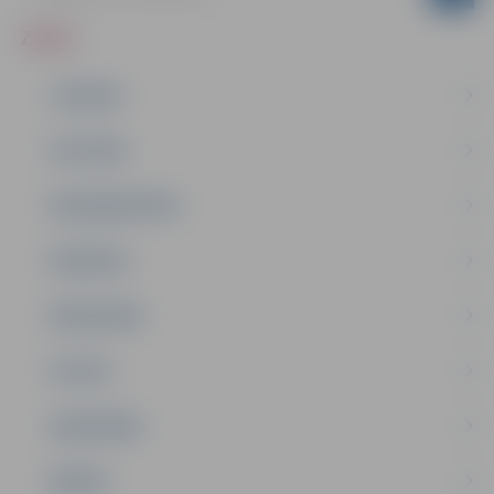
ZIŅAS
JAUNUMI
IZGLĪTĪBA
NODARBINĀTĪBA
PASĀKUMI
PAŠVALDĪBA
PILSĒTA
SABIEDRĪBA
ĢIMENE