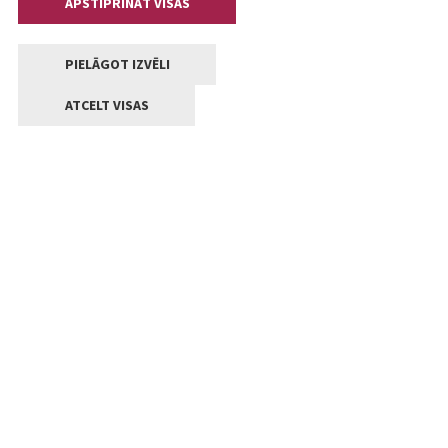
APSTIPRINĀT VISAS
PIELĀGOT IZVĒLI
ATCELT VISAS
Kontakti
Jelgavas valstpilsētas pašvaldība
Lielā iela 11, Jelgava, LV-3001
+371 63005522
pasts@jelgava.lv