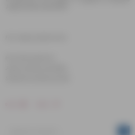
Jelgavas pilsētas pašvaldība.
Foto: Jelgavas pilsētas arhīvs
Informācija sagatavota
Jelgavas pilsētas pašvaldības
Sabiedrisko attiecību pārvaldē
Drukāt
Dalīties