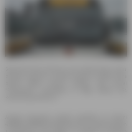
Šajā dienā Doma laukumā un pie Saeimas ēkas kursies
piemiņas ugunskuri, savukārt pulksten 19 Rīgas Doma
baznīcā sāksies koncerts barikāžu laika atcerei
“Piesaukšana”. Izbraukšana no Rīgas plānota pēc
koncerta ap pulksten 21.
Aicinām braucienam iepriekš pieteikties pa tālruni
63005558, 63005556 darbadienās līdz 20. janvāra pulksten
12. Brauciens ir bez maksas. To organizē un apmaksā