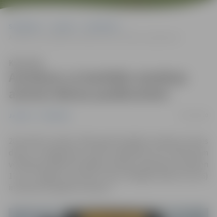
Sākumlapa
Jaunumi
Sabiedrība
Autobuss uz barikāžu aizstāvju atceres dienas pasākumiem
Klausīties
Autobuss uz barikāžu aizstāvju
atceres dienas pasākumiem
12/01/2020
Jaunumi
Sabiedrība
20. janvāris Latvijā ir 1991. gada barikāžu aizstāvju atceres
diena. Lai jelgavnieki varētu piedalīties šim notikumam
veltītajos pasākumos Rīgā, pirmdien, 20.janvārī, pulksten
17 pie Jelgavas kultūras nama (Krišjāņa Barona iela 6)
interesentus gaidīs autobuss.