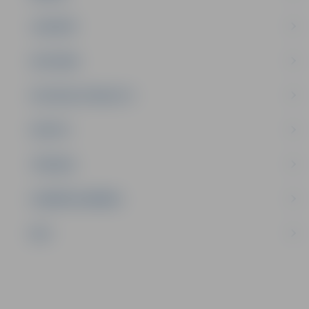
JAUNIEŠI
SATIKSME
SOCIĀLAIS ATBALSTS
SPORTS
TŪRISMS
UZŅĒMĒJDARBĪBA
NVO