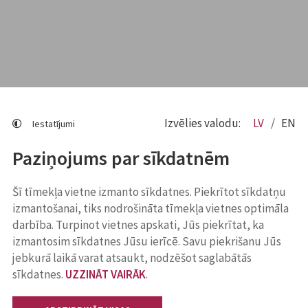
Izvēlies valodu:
LV
EN
Iestatījumi
Paziņojums par sīkdatnēm
Šī tīmekļa vietne izmanto sīkdatnes. Piekrītot sīkdatņu
izmantošanai, tiks nodrošināta tīmekļa vietnes optimāla
darbība. Turpinot vietnes apskati, Jūs piekrītat, ka
izmantosim sīkdatnes Jūsu ierīcē. Savu piekrišanu Jūs
jebkurā laikā varat atsaukt, nodzēšot saglabātās
sīkdatnes.
UZZINĀT VAIRĀK
.