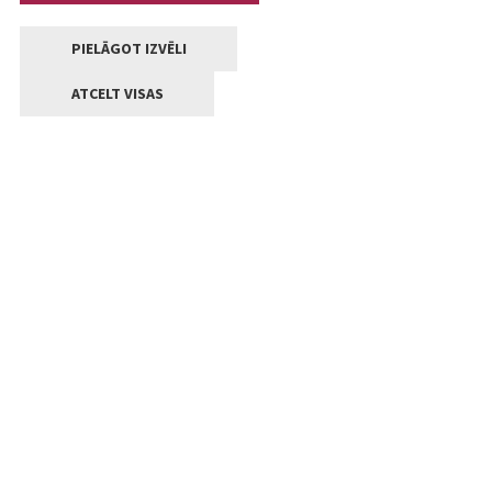
PIELĀGOT IZVĒLI
ATCELT VISAS
Kontakti
Jelgavas valstpilsētas pašvaldība
Lielā iela 11, Jelgava, LV-3001
+371 63005522
pasts@jelgava.lv