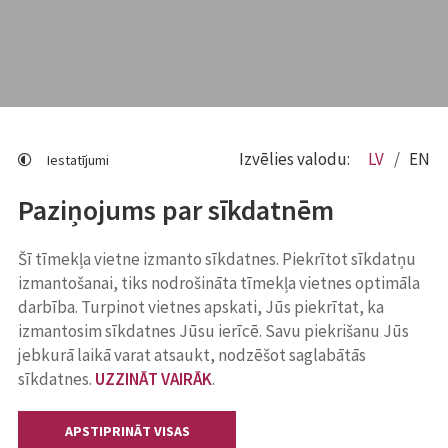
Izvēlies valodu:
LV
EN
Iestatījumi
Paziņojums par sīkdatnēm
Šī tīmekļa vietne izmanto sīkdatnes. Piekrītot sīkdatņu
izmantošanai, tiks nodrošināta tīmekļa vietnes optimāla
darbība. Turpinot vietnes apskati, Jūs piekrītat, ka
izmantosim sīkdatnes Jūsu ierīcē. Savu piekrišanu Jūs
jebkurā laikā varat atsaukt, nodzēšot saglabātās
sīkdatnes.
UZZINĀT VAIRĀK
.
APSTIPRINĀT VISAS