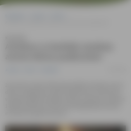
Sākumlapa
Jaunumi
Pilsēta
Autobuss uz barikāžu aizstāvju atceres dienas pasākumiem
Klausīties
Autobuss uz barikāžu aizstāvju
atceres dienas pasākumiem
11/01/2018
Jaunumi
Pilsēta
Sabiedrība
20. janvāris Latvijā ir 1991. gada barikāžu aizstāvju atceres
diena. Lai jelgavnieki varētu piedalīties šim notikumam
veltītajos pasākumos Rīgā, sestdien, 20.janvārī, pulksten
14.00 pie pilsētas kultūras nama (Krišjāņa Barona iela 6)
interesentus gaidīs autobuss.