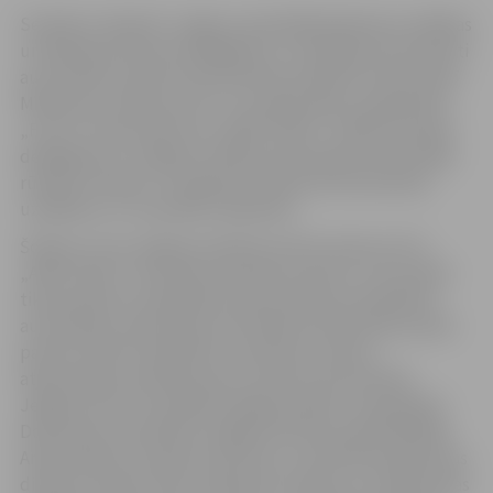
Sestdien, 28.aprīlī, Jelgavu apmeklēja Maskavas valdības
un Maskavas domes delegācija un uzņēmēji, kas iesaistīti
automobiļu rūpnīcas būvniecības projektā. Vizītes laikā
Maskavas uzņēmuma ZIL un Latvijas akciju sabiedrības
„Ferrus” kopuzņēmuma „AMO PLANT” vadība Krievijas
delegācijai un Jelgavas vadības pārstāvjiem prezentēja
rūpnīcas maketu, vienojās par rūpnīcas būvniecības
uzsākšanu un turpmāko sadarbību.
Šodien no rīta Jelgavas pilsētas domē notika arī A/S
„AMO PLANT” akcionāru pārstāvju sapulce, kuras laikā
tika parakstīts sadarbības memorands par sadarbību
automobiļu rūpniecības attīstīšanā Latvijā. Memorands
paredz attīstīt sadarbību autobūves nozares
atjaunošanā Latvijā kopumā, rūpnīcas būvniecībā
Jelgavā, kā arī turpmāko kopīgo projektu realizēšanā.
Dokumentu parakstīja Jelgavas Domes priekšsēdētājs
Andris Rāviņš, Latvijas Investīciju un attīstības aģentūras
direktors Andris Ozols, Maskavas zinātnes un rūpniecības