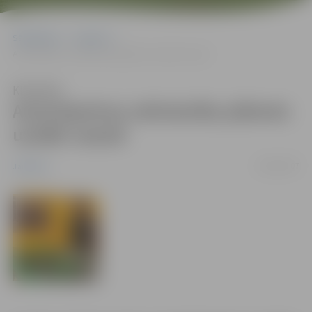
Sākumlapa
Jaunumi
Autorūpnīcas celtniecību plānots uzsākt vasarā
Klausīties
Autorūpnīcas celtniecību plānots
uzsākt vasarā
28/04/2007
Jaunumi