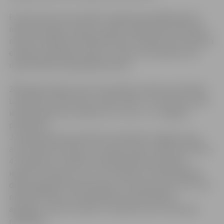
Pirmais kravas automobilis Jelgavā taps 2009. gadā un
nākotnē ik gadu rūpnīca saražos vidēji 1500 automašīnu,
ražotnē nodarbinot 200 darbinieku. Ražošana tiks plānota
elastīgi, piedāvājot tirgū visu veidu automašīnas, kas
nepieciešamas apkalpojošai sfērai.
2005. gadā vieglo kravas automašīnu ražotnes attīstībai
Latvijā tika izveidota AS „AMO PLANT”, kurā kā akcionāri
ietilpst Maskavas valdība, AS „Ferrus” un Jelgavas
pašvaldība.
Jaunajā ražotnē paredzēts komplektēt vieglās kravas
automašīnas Krievijas un Eiropas tirgum atbilstoši EURO-
4 standartam. Projekta realizācijā kopumā plānots
ieguldīt 30 miljonus eiro. Automašīnu komplektējošās
daļas pagaidām importēs gan no Krievijas, gan no ES, bet
nākotnē mašīnu komplektācijai nepieciešamos
agregātus varētu aizstāt ar Latvijā vai Austrumeiropā
ražotajiem.