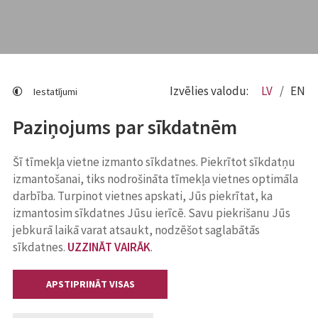
Izvēlies valodu:
LV
EN
Iestatījumi
Paziņojums par sīkdatnēm
Šī tīmekļa vietne izmanto sīkdatnes. Piekrītot sīkdatņu
izmantošanai, tiks nodrošināta tīmekļa vietnes optimāla
darbība. Turpinot vietnes apskati, Jūs piekrītat, ka
izmantosim sīkdatnes Jūsu ierīcē. Savu piekrišanu Jūs
jebkurā laikā varat atsaukt, nodzēšot saglabātās
sīkdatnes.
UZZINĀT VAIRĀK
.
APSTIPRINĀT VISAS