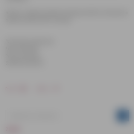
Rūpnīca Jelgavā atradīsies Aviācijas ielā 40 un 42 iepretim
bijušās rūpnīcas RAF teritorijai.
Informāciju sagatavoja
Egita Veinberga
Preses sekretāre
3005558; 22018370
Drukāt
Dalīties
ZIŅAS