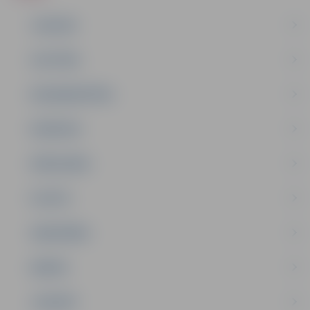
JAUNUMI
IZGLĪTĪBA
NODARBINĀTĪBA
PASĀKUMI
PAŠVALDĪBA
PILSĒTA
SABIEDRĪBA
ĢIMENE
JAUNIEŠI