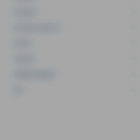
SATIKSME
SOCIĀLAIS ATBALSTS
SPORTS
TŪRISMS
UZŅĒMĒJDARBĪBA
NVO