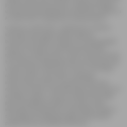
politikas departamenta ministrs Jevgeņijs Panteļejevs,
uzņēmuma ZIL ģenerāldirektors Konstantīns Laptjevs un
AS „AMO PLANT” izpilddirektors Aleksejs Maslovs.
Uzņēmuma „AMO PLANT” izpilddirektors A. Maslovs
informēja, ka jau šogad paredzēts sagatavot
būvlaukumu būvdarbu uzsākšanai. Jau nākamajā gadā
rūpnīcas teritorijā tiks uzbūvētas administrācijas,
ražošanas un noliktavas ēkas. Turklāt, rūpnīcas teritorijā
tiks uzbūvēta arī koģenerācijas ēka, kas nodrošinās visas
uzņēmuma ēkas ar elektrību un siltumu. Prezentējot
rūpnīcas maketu, tika norādīts uz apjomīgu
infrastruktūras attīstību, kas paredz izbūvēt ceļus
rūpnīcas teritorijā un nodrošināt piekļuvi dzelzceļam. Kā
atzīmēja K. Laptjevs, uzņēmuma vadība šobrīd rūpīgi
plāno tehnoloģisko jauninājumu ieviešanu, tāpēc
sākotnēji tiks būvētas ēkas un tehnoloģiskie risinājumi
tiks pielāgoti līdz 2008. gada beigām, kad paredzēts
pabeigt rūpnīcas kompleksa būvniecību.