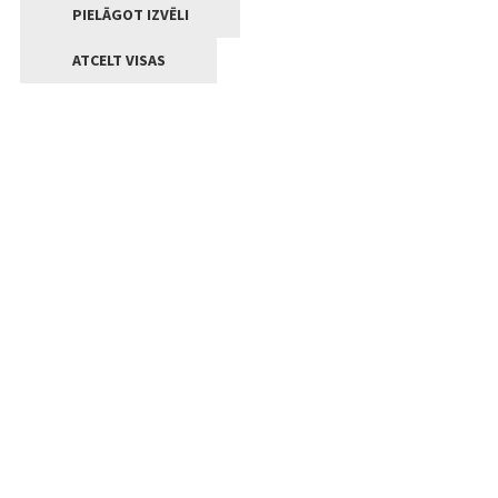
PIELĀGOT IZVĒLI
ATCELT VISAS
Kontakti
Jelgavas valstpilsētas pašvaldība
Lielā iela 11, Jelgava, LV-3001
+371 63005522
pasts@jelgava.lv
Klientu apkalpošana