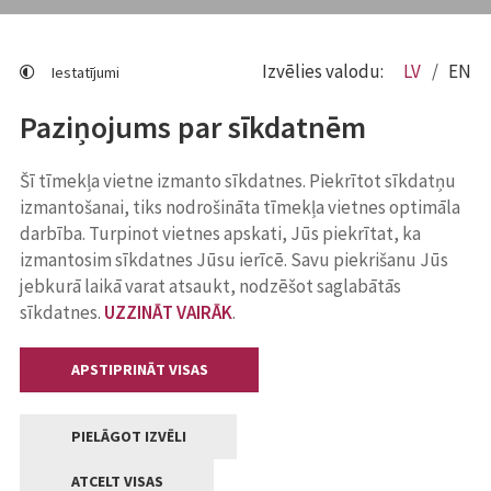
Izvēlies valodu:
LV
EN
Iestatījumi
Paziņojums par sīkdatnēm
Šī tīmekļa vietne izmanto sīkdatnes. Piekrītot sīkdatņu
izmantošanai, tiks nodrošināta tīmekļa vietnes optimāla
darbība. Turpinot vietnes apskati, Jūs piekrītat, ka
izmantosim sīkdatnes Jūsu ierīcē. Savu piekrišanu Jūs
jebkurā laikā varat atsaukt, nodzēšot saglabātās
sīkdatnes.
UZZINĀT VAIRĀK
.
APSTIPRINĀT VISAS
PIELĀGOT IZVĒLI
ATCELT VISAS