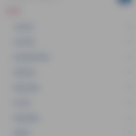
ZIŅAS
JAUNUMI
IZGLĪTĪBA
NODARBINĀTĪBA
PASĀKUMI
PAŠVALDĪBA
PILSĒTA
SABIEDRĪBA
ĢIMENE