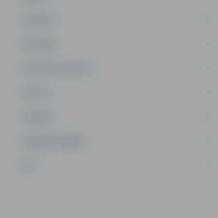
JAUNIEŠI
SATIKSME
SOCIĀLAIS ATBALSTS
SPORTS
TŪRISMS
UZŅĒMĒJDARBĪBA
NVO