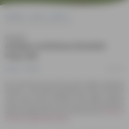
Sākumlapa
Jaunumi
Satiksme
Avārijas novēršanas būvdarbi Puķu ielā
Klausīties
Avārijas novēršanas būvdarbi
Puķu ielā
24/02/2020
Jaunumi
Satiksme
No 25. februāra Puķu ielā tiks veikti avārijas novēršanas
būvdarbi – sabrukušās kanalizācijas caurules nomaiņa 25
metru garā posmā. Būvdarbu laikā slēgta satiksme
posmā no Puķu ielas Nr.2 līdz Puķu ielai Nr.6. Būvdarbus
plānots pabeigt līdz 6.martam. Aicinām ievērot
saskaņoto
Satiksmes organizācijas shēmu
.