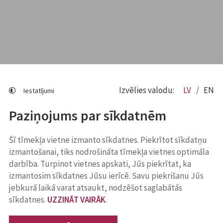
Izvēlies valodu:
LV
EN
Iestatījumi
Paziņojums par sīkdatnēm
Šī tīmekļa vietne izmanto sīkdatnes. Piekrītot sīkdatņu
izmantošanai, tiks nodrošināta tīmekļa vietnes optimāla
darbība. Turpinot vietnes apskati, Jūs piekrītat, ka
izmantosim sīkdatnes Jūsu ierīcē. Savu piekrišanu Jūs
jebkurā laikā varat atsaukt, nodzēšot saglabātās
sīkdatnes.
UZZINĀT VAIRĀK
.