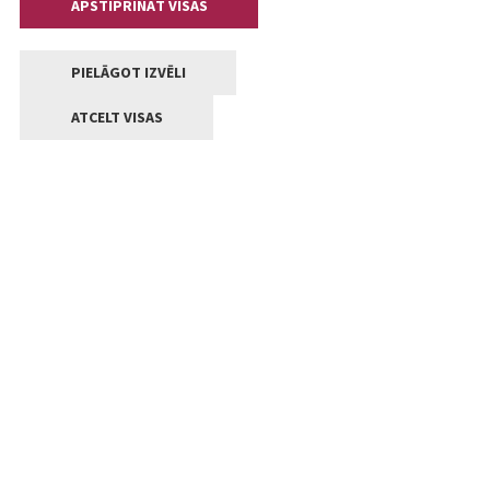
APSTIPRINĀT VISAS
PIELĀGOT IZVĒLI
ATCELT VISAS
Kontakti
Jelgavas valstpilsētas pašvaldība
Lielā iela 11, Jelgava, LV-3001
+371 63005522
pasts@jelgava.lv