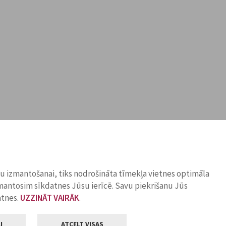
ņu izmantošanai, tiks nodrošināta tīmekļa vietnes optimāla
zmantosim sīkdatnes Jūsu ierīcē. Savu piekrišanu Jūs
atnes.
UZZINĀT VAIRĀK
.
I
ATCELT VISAS