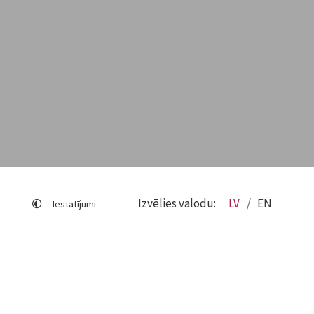
Izvēlies valodu:
LV
EN
Iestatījumi