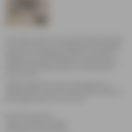
SIA “Jelgavas Ūdens” ziņo, ka noticis avārijas ūdensvada
plīsums pie iebrauktuves iekšpagalmā starp Zemgales
prospektu 4 un Akadēmijas ielu 28, kā rezultātā tiks
atslēgta ūdens padeve Akadēmijas, Sudrabu Edžus un
Elektrības ielās. Rakšanas darbu rezultātā satiksme
netiks traucēta.
Iespējama apgrūtināta piekļuve iekšpagalmam no
rakšanas darbu vietas puses. Darbus plānots pabeigt un
ūdensapgādi atjaunot šīs dienas laikā.
Informācija sagatavota
Jelgavas pilsētas pašvaldības
Sabiedrisko attiecību pārvaldē