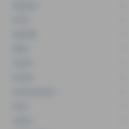
PAŠVALDĪBA
PILSĒTA
SABIEDRĪBA
ĢIMENE
JAUNIEŠI
SATIKSME
SOCIĀLAIS ATBALSTS
SPORTS
TŪRISMS