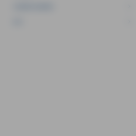
UZŅĒMĒJDARBĪBA
NVO