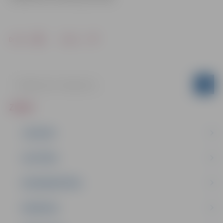
Drukāt
Dalīties
ZIŅAS
JAUNUMI
IZGLĪTĪBA
NODARBINĀTĪBA
PASĀKUMI