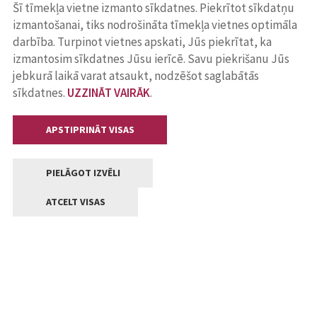
Šī tīmekļa vietne izmanto sīkdatnes. Piekrītot sīkdatņu
izmantošanai, tiks nodrošināta tīmekļa vietnes optimāla
darbība. Turpinot vietnes apskati, Jūs piekrītat, ka
izmantosim sīkdatnes Jūsu ierīcē. Savu piekrišanu Jūs
jebkurā laikā varat atsaukt, nodzēšot saglabātās
sīkdatnes.
UZZINĀT VAIRĀK
.
APSTIPRINĀT VISAS
PIELĀGOT IZVĒLI
ATCELT VISAS