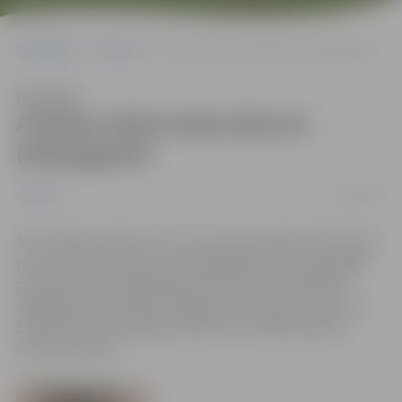
Sākumlapa
Jaunumi
Avārijas ūdensvada plīsums iekšpagalmā
Klausīties
Avārijas ūdensvada plīsums
iekšpagalmā
10/02/2017
Jaunumi
SIA “Jelgavas Ūdens” ziņo, ka noticis avārijas ūdensvada
plīsums pie iebrauktuves iekšpagalmā starp Zemgales
prospektu 4 un Akadēmijas ielu 28, kā rezultātā tiks
atslēgta ūdens padeve Akadēmijas, Sudrabu Edžus un
Elektrības ielās. Rakšanas darbu rezultātā satiksme
netiks traucēta.