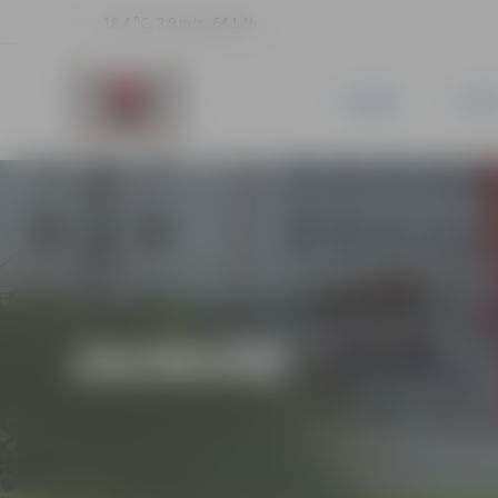
18.4 °C, 3.9 m/s, 64.1 %
JAUNUMI
PILSĒ
JAUNUMI