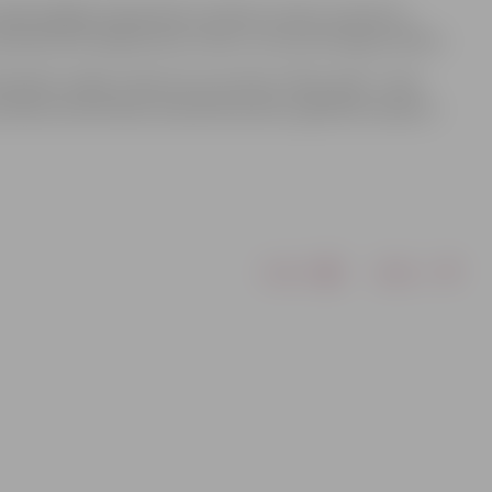
ešās lielākās augstskolas studentu saime, lai paustu
ALMA MATER augstskolas zinību vīra Azemitologa svētkos.
ralizētu mājas uzdevumu par tēmu “Mazi vārdi – liela
politikā, ekonomikā, lauksaimniecībā, izglītībā Latvijā un
Drukāt
Dalīties