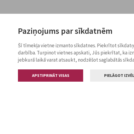
Paziņojums par sīkdatnēm
Šī tīmekļa vietne izmanto sīkdatnes. Piekrītot sīkdat
darbība. Turpinot vietnes apskati, Jūs piekrītat, ka i
jebkurā laikā varat atsaukt, nodzēšot saglabātās sīkd
APSTIPRINĀT VISAS
PIELĀGOT IZVĒL
Kontakti
Jelgavas valstp