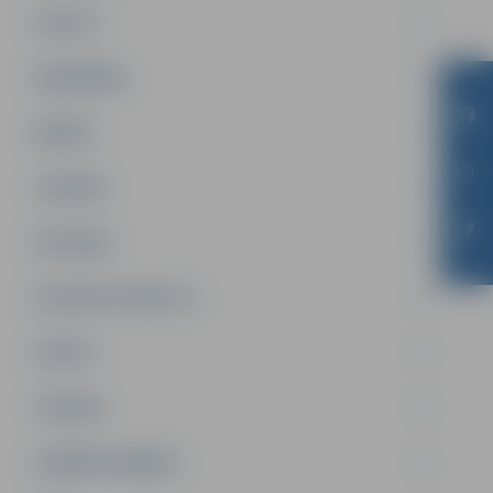
PILSĒTA
SABIEDRĪBA
ĢIMENE
JAUNIEŠI
SATIKSME
SOCIĀLAIS ATBALSTS
SPORTS
TŪRISMS
UZŅĒMĒJDARBĪBA