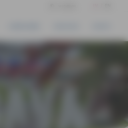
LV
EN
Iestatījumi
UZŅĒMĒJDARBĪBA
PAKALPOJUMI
KONTAKTI