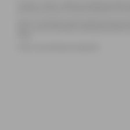
Pirmdien, 1.oktobrī, Jelgavas pils pagalmā pulcējās tr
patriotismu, lepnumu un prieku par piederību savai 
Deviņu LLU fakultāšu studenti svētkiem gatavoja teat
ideja”, uzsverot aktualitātes izvēlētajā specialitātē, 
Eiropā.
Svētku norise aplūkojama fotogalerijā!