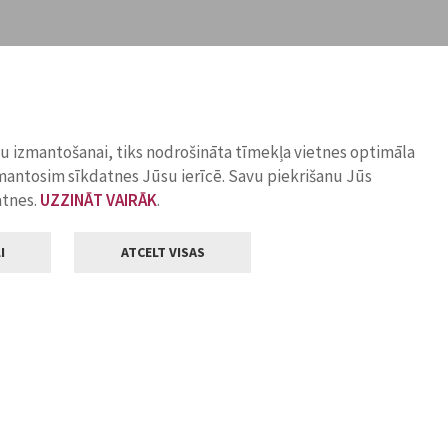
ņu izmantošanai, tiks nodrošināta tīmekļa vietnes optimāla
zmantosim sīkdatnes Jūsu ierīcē. Savu piekrišanu Jūs
atnes.
UZZINĀT VAIRĀK
.
I
ATCELT VISAS
Klientu apkalpošana
ilsētas pašvaldība
Darba laiks