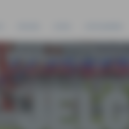
TA
PAŠVALDĪBA
IESTĀDES
KAPITĀLSABIEDRĪBAS