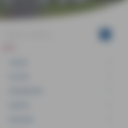
ZIŅAS
JAUNUMI
IZGLĪTĪBA
NODARBINĀTĪBA
PASĀKUMI
PAŠVALDĪBA