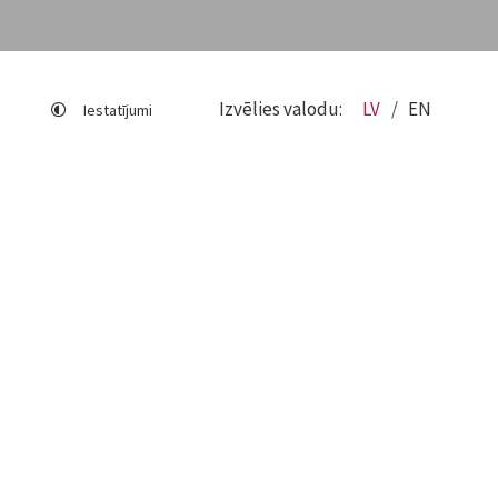
Izvēlies valodu:
LV
EN
Iestatījumi
Lapas karte
Viegli lasīt