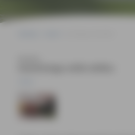
Sākumlapa
Jaunumi
Azemitologa svētki attēlos
Klausīties
Azemitologa svētki attēlos
Jaunumi