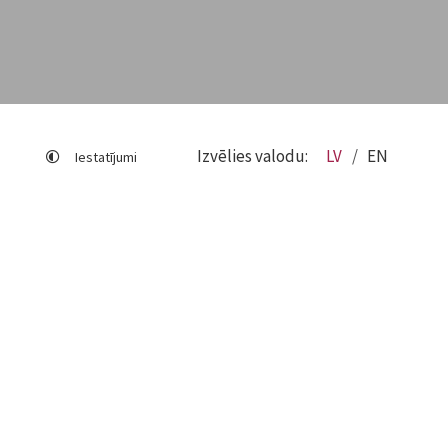
Izvēlies valodu:
LV
EN
Iestatījumi