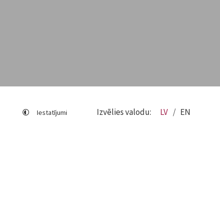
Izvēlies valodu:
LV
EN
Iestatījumi