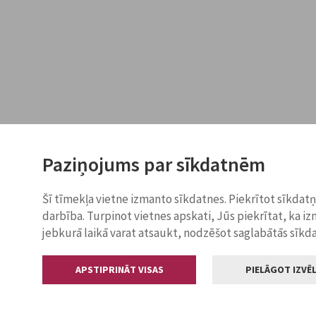
Paziņojums par sīkdatnēm
Šī tīmekļa vietne izmanto sīkdatnes. Piekrītot sīkdat
darbība. Turpinot vietnes apskati, Jūs piekrītat, ka i
jebkurā laikā varat atsaukt, nodzēšot saglabātās sīkd
APSTIPRINĀT VISAS
PIELĀGOT IZVĒL