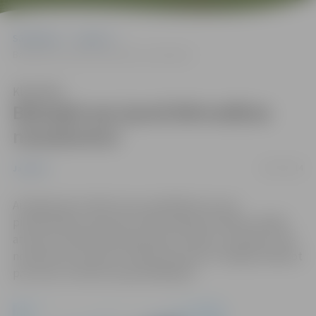
Sākumlapa
Jaunumi
Balsojiet par jaunā bērnudārza nosaukumu!
Klausīties
Balsojiet par jaunā bērnudārza
nosaukumu!
16/07/2014
Jaunumi
Aicinājumam izteikt savus priekšlikumus par
piemērotāko nosaukumu bērnudārzam Ganību ielā 66
atsaucās vairāk nekā piecdesmit cilvēku, iesniedzot 104
nosaukuma variantus. Šobrīd ikvienam ir iespēja nobalsot
par vienu no desmit populārākajiem.