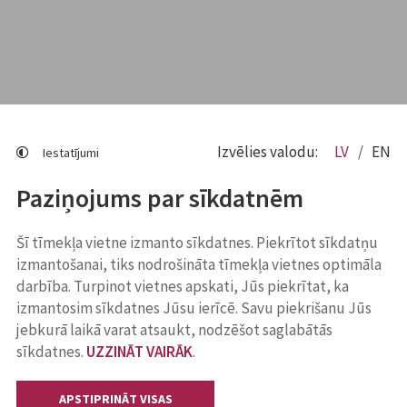
Izvēlies valodu:
LV
EN
Iestatījumi
Paziņojums par sīkdatnēm
Šī tīmekļa vietne izmanto sīkdatnes. Piekrītot sīkdatņu
izmantošanai, tiks nodrošināta tīmekļa vietnes optimāla
darbība. Turpinot vietnes apskati, Jūs piekrītat, ka
izmantosim sīkdatnes Jūsu ierīcē. Savu piekrišanu Jūs
jebkurā laikā varat atsaukt, nodzēšot saglabātās
sīkdatnes.
UZZINĀT VAIRĀK
.
APSTIPRINĀT VISAS