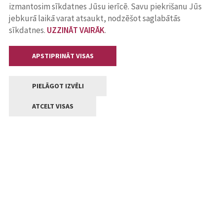
izmantosim sīkdatnes Jūsu ierīcē. Savu piekrišanu Jūs
jebkurā laikā varat atsaukt, nodzēšot saglabātās
sīkdatnes.
UZZINĀT VAIRĀK
.
APSTIPRINĀT VISAS
PIELĀGOT IZVĒLI
ATCELT VISAS
Kontakti
Jelgavas valstpilsētas pašvaldība