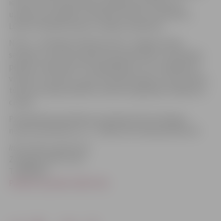
ietvaros tiks popularizēta iespēja savas domas un
uzskatus par apkārt notiekošo izteikt ar melnbaltu,
LOESJE tehnikā veidotu, plakātu palīdzību.
No 28. – 29. jūlijam Dobeles ielā 13, Jelgavā notiks
seminārs, kurā tiks apmācīti jaunieši tekstu rakstīšanā,
plakātu veidošanā un fotografēšanā. Tev ir iespēja būt
vienam no viņiem un, pēc semināra kopā ar mums doties
tūrē pa Latvijas pilsētām, daloties iegūtajās zināšanās ar
citiem!
Pieteikšanās apmācības semināram līdz 24. jūlijam,
nosūtot pieteikumu uz . Sīkāka informācija pielikumā
Informāciju sagatavoja:
Zemgales NVO centrs
T. 63021910
Pasākuma plakāts (850.2 Kb)