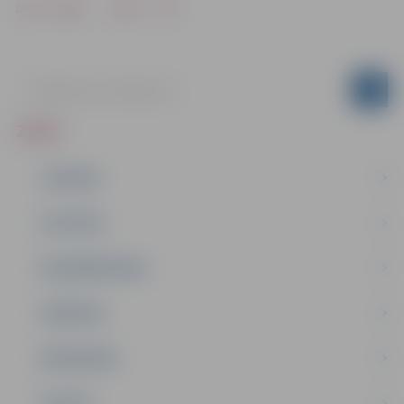
Drukāt
Dalīties
ZIŅAS
JAUNUMI
IZGLĪTĪBA
NODARBINĀTĪBA
PASĀKUMI
PAŠVALDĪBA
PILSĒTA