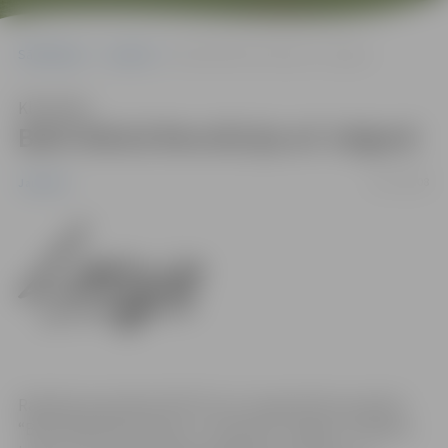
Sākumlapa
Jaunumi
Balti Melnā Revolūcija arī Jelgavā
Klausīties
Balti Melnā Revolūcija arī Jelgavā
22/07/2008
Jaunumi
Radošās apvienības MYSTYLe art organizētais projekts
“Balti Melnā Revolūcija” ir sasniedzis Jelgavu! Projekta