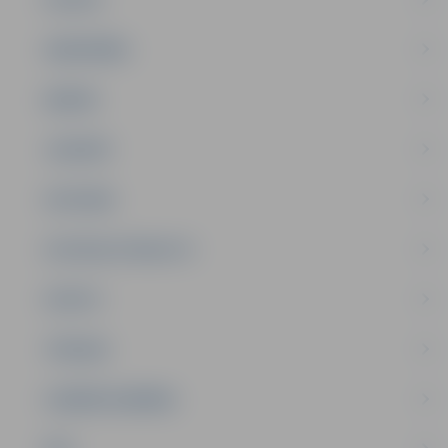
SABIEDRĪBA
ĢIMENE
JAUNIEŠI
SATIKSME
SOCIĀLAIS ATBALSTS
SPORTS
TŪRISMS
UZŅĒMĒJDARBĪBA