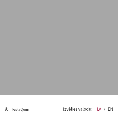
Izvēlies valodu:
LV
EN
Iestatījumi