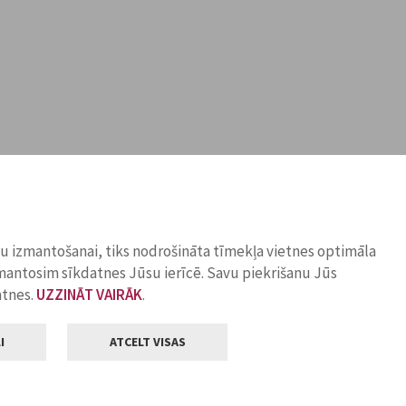
ņu izmantošanai, tiks nodrošināta tīmekļa vietnes optimāla
zmantosim sīkdatnes Jūsu ierīcē. Savu piekrišanu Jūs
atnes.
UZZINĀT VAIRĀK
.
I
ATCELT VISAS