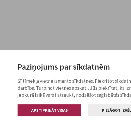
Paziņojums par sīkdatnēm
Šī tīmekļa vietne izmanto sīkdatnes. Piekrītot sīkdat
darbība. Turpinot vietnes apskati, Jūs piekrītat, ka i
jebkurā laikā varat atsaukt, nodzēšot saglabātās sīkd
APSTIPRINĀT VISAS
PIELĀGOT IZVĒL