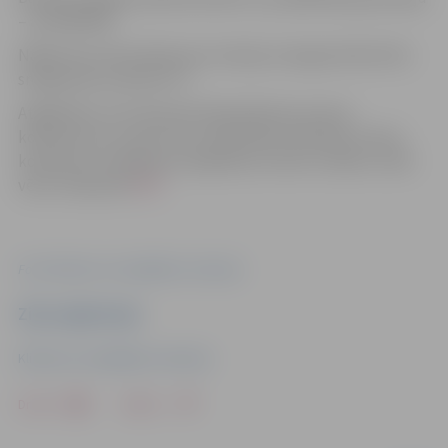
– ap 3300 MW.
Nākamreiz informācija par situāciju energosistēmā tiks
sniegta pēc pulksten 17.
Atgādinām, ka 9. februārī Viļņā plānotas preses
konferences, kurām tiks nodrošināta tiešraide. Preses
konferenci ar Baltijas enerģētikas ministru dalību varēs
vērot tiešsaistē
ŠEIT
.
Foto: Klimata un enerģētikas ministrija
Ziņu sagatavoja
Klimata un enerģētikas ministrija
Drukāt
Dalīties