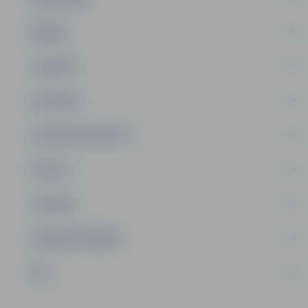
ĢIMENE
JAUNIEŠI
SATIKSME
SOCIĀLAIS ATBALSTS
SPORTS
TŪRISMS
UZŅĒMĒJDARBĪBA
NVO