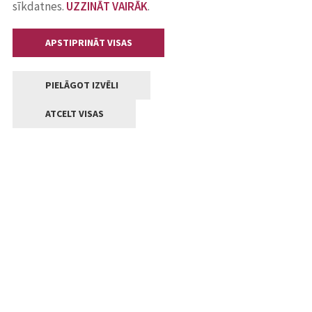
sīkdatnes.
UZZINĀT VAIRĀK
.
APSTIPRINĀT VISAS
PIELĀGOT IZVĒLI
ATCELT VISAS
Kontakti
Jelgavas valstpilsētas pašvaldība
Lielā iela 11, Jelgava, LV-3001