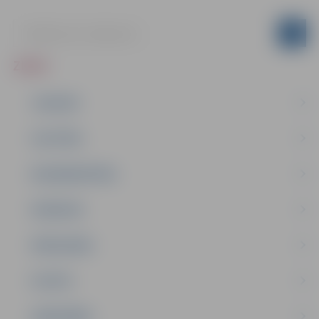
ZIŅAS
JAUNUMI
IZGLĪTĪBA
NODARBINĀTĪBA
PASĀKUMI
PAŠVALDĪBA
PILSĒTA
SABIEDRĪBA