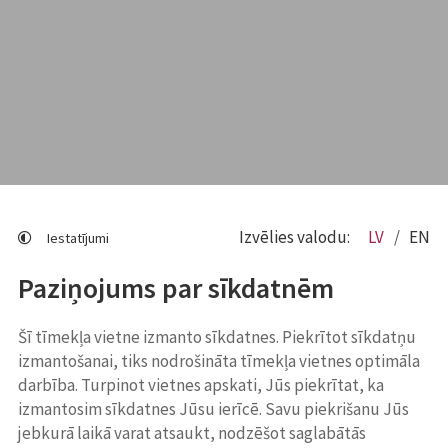
Izvēlies valodu:
LV
EN
Iestatījumi
Paziņojums par sīkdatnēm
Šī tīmekļa vietne izmanto sīkdatnes. Piekrītot sīkdatņu
izmantošanai, tiks nodrošināta tīmekļa vietnes optimāla
darbība. Turpinot vietnes apskati, Jūs piekrītat, ka
izmantosim sīkdatnes Jūsu ierīcē. Savu piekrišanu Jūs
jebkurā laikā varat atsaukt, nodzēšot saglabātās