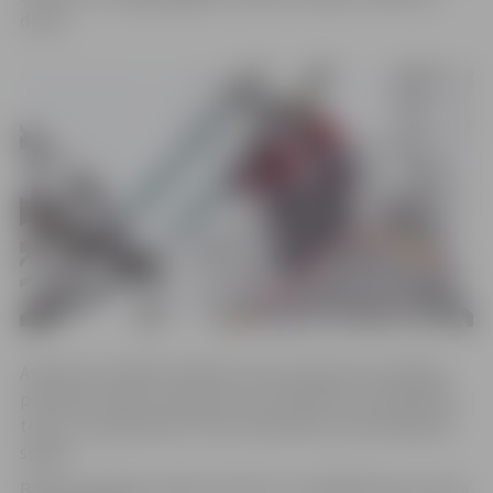
droša.
Atbilstoši izolētās darbības testa programmai, Baltijas
pārvades sistēmu operatori veic frekvences stabilitātes
testus, lai pārbaudītu tīkla stabilitātes nodrošināšanas
spējas.
Baltijas kopējais patēriņš šobrīd ir ap 3600 MW, ģenerācija