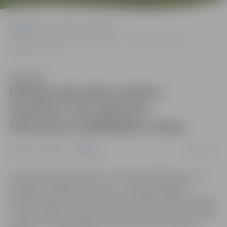
Sākumlapa
Jaunumi
Pilsēta
Baltijas pārvades sistēmu operatori veic plānotos frekvences
stabilitātes testus
Klausīties
Baltijas pārvades sistēmu
operatori veic plānotos
frekvences stabilitātes testus
08/02/2025
Jaunumi
Pilsēta
Sabiedrība
AS “Augstsprieguma tīkls” informē, ka Baltijas valstu –
Igaunijas, Latvijas un Lietuvas – elektroenerģijas
sistēmas kopš 8. februāra pulksten 9.09 turpina darboties
“salas” režīmā un autonomi kontrolē stabilu elektrotīkla
frekvenci. Energoapgādes sistēma Latvijā ir stabila un