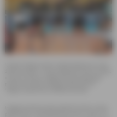
“Optibet” Baltijas sieviešu volejbola līgā šosezon startē
desmit komandas – četras no Igaunijas, četras no Latvijas
un divas no Lietuvas. Labākās astoņas komandas pēc
pamatturnīra iekļuva izslēgšanas spēļu kārtā. VK
“Jelgava” pamatturnīru noslēdza 6. pozīcijā.
Izslēgšanas kārtā komandas spēlēs līdz divām uzvarām,
pamatturnīra 1. vietai tiekoties ar 8. vietu, 2. vietai – ar 7.