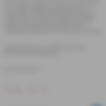
vietu, 3. vietai – ar 6. vietu un 4. vietai – ar 5. vietu. Līdz ar
to VK “Jelgava” izslēgšanas spēļu kārtā tiksies ar 3.
pozīcijā esošo TK “Kaunas”. Abu komandu pirmā spēle
notiks 11. februārī pulksten 18 Jelgavas sporta hallē.
Atbildes spēle notiks 18. februārī Kauņā. Ja būs
nepieciešama trešā spēle, tā arī notiks Kauņā 19. februārī.
Izslēgšanas spēļu pāru uzvarētāji aizvadīs “Final
Four” turnīru 25. un 26. februārī.
Foto: Artūrs Stiebriņš
Drukāt
Dalīties