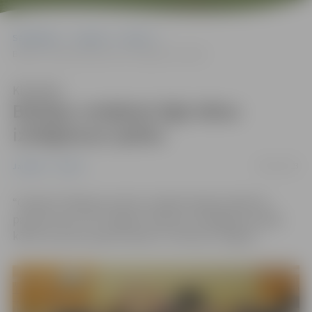
Sākumlapa
Jaunumi
Sports
Baltijas volejbola līgā sākas izslēgšanas spēles
Klausīties
Baltijas volejbola līgā sākas
izslēgšanas spēles
06/02/2023
Jaunumi
Sports
“
Optibet
“
Baltijas sieviešu volejbola līgā noslēdzies
pamatturnīrs. VK
“
Jelgava
“
iekļuvusi izslēgšanas spēļu
kārtā un pirmo spēli aizvadīs 11. februārī Jelgavā.