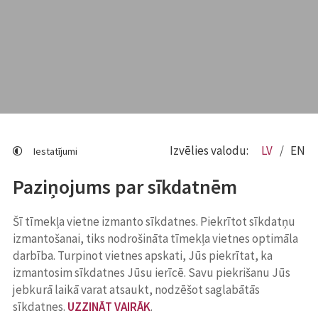
Izvēlies valodu:
LV
EN
Iestatījumi
Paziņojums par sīkdatnēm
Šī tīmekļa vietne izmanto sīkdatnes. Piekrītot sīkdatņu
izmantošanai, tiks nodrošināta tīmekļa vietnes optimāla
darbība. Turpinot vietnes apskati, Jūs piekrītat, ka
izmantosim sīkdatnes Jūsu ierīcē. Savu piekrišanu Jūs
jebkurā laikā varat atsaukt, nodzēšot saglabātās
sīkdatnes.
UZZINĀT VAIRĀK
.