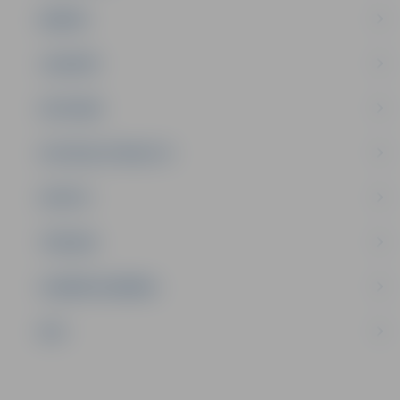
ĢIMENE
JAUNIEŠI
SATIKSME
SOCIĀLAIS ATBALSTS
SPORTS
TŪRISMS
UZŅĒMĒJDARBĪBA
NVO