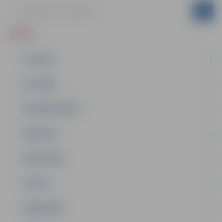
ZIŅAS
JAUNUMI
IZGLĪTĪBA
NODARBINĀTĪBA
PASĀKUMI
PAŠVALDĪBA
PILSĒTA
SABIEDRĪBA