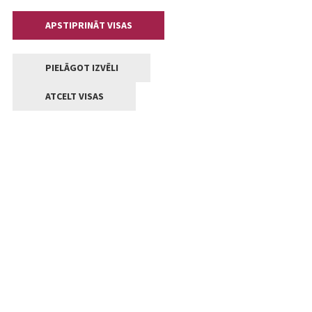
APSTIPRINĀT VISAS
PIELĀGOT IZVĒLI
ATCELT VISAS
Kontakti
Jelgavas valstpilsētas pašvaldība
Lielā iela 11, Jelgava, LV-3001
+371 63005522