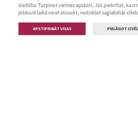
darbība. Turpinot vietnes apskati, Jūs piekrītat, ka i
jebkurā laikā varat atsaukt, nodzēšot saglabātās sīkd
APSTIPRINĀT VISAS
PIELĀGOT IZVĒL
Kontakti
Jelgavas valstp
Lielā iela 11
+371 630055
pasts@jelga