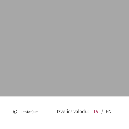
Izvēlies valodu:
LV
EN
Iestatījumi