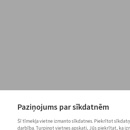
Paziņojums par sīkdatnēm
Šī tīmekļa vietne izmanto sīkdatnes. Piekrītot sīkdat
darbība. Turpinot vietnes apskati, Jūs piekrītat, ka i