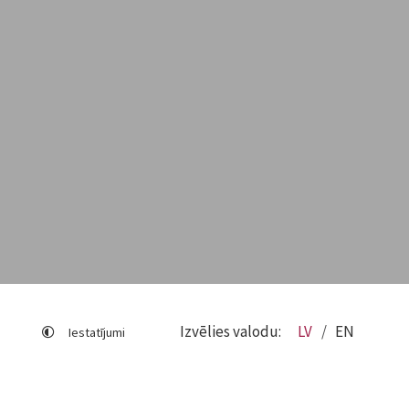
Izvēlies valodu:
LV
EN
Iestatījumi