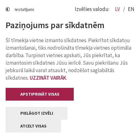
Izvēlies valodu:
LV
EN
Iestatījumi
Paziņojums par sīkdatnēm
Šī tīmekļa vietne izmanto sīkdatnes. Piekrītot sīkdatņu
izmantošanai, tiks nodrošināta tīmekļa vietnes optimāla
darbība. Turpinot vietnes apskati, Jūs piekrītat, ka
izmantosim sīkdatnes Jūsu ierīcē. Savu piekrišanu Jūs
jebkurā laikā varat atsaukt, nodzēšot saglabātās
sīkdatnes.
UZZINĀT VAIRĀK
.
APSTIPRINĀT VISAS
PIELĀGOT IZVĒLI
ATCELT VISAS