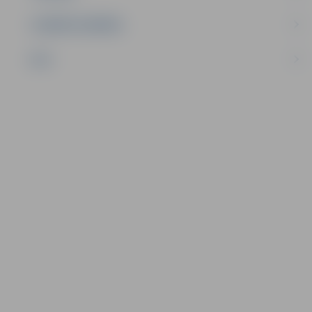
UZŅĒMĒJDARBĪBA
NVO