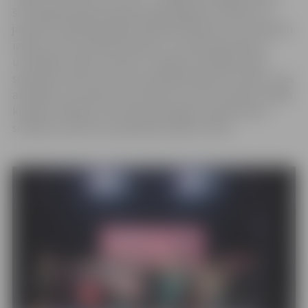
šīm sajūtām bieži saskaras kā pieaugušie, tā bērni un
jaunieši. Piedāvātā spēle palīdzēs bērniem un jauniešiem
izprast stresa rašanās iemeslus un iemācīties jaunus
uzvedības veidus, kā tikt ar to galā. Izstrādāto spēli
speciālisti varēs izmantot savā darbā kā instrumentu, kas
atvieglos viņu darbu, kā arī bērni to varēs izmantot mājās
kopā ar vecākiem. Par konkursā iegūto naudas balvu
sociālais uzņēmums paplašinās spēles tirāžu.