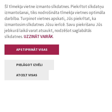
Šī tīmekļa vietne izmanto sīkdatnes. Piekrītot sīkdatņu
izmantošanai, tiks nodrošināta tīmekļa vietnes optimāla
darbība. Turpinot vietnes apskati, Jūs piekrītat, ka
izmantosim sīkdatnes Jūsu ierīcē. Savu piekrišanu Jūs
jebkurā laikā varat atsaukt, nodzēšot saglabātās
sīkdatnes.
UZZINĀT VAIRĀK
.
APSTIPRINĀT VISAS
PIELĀGOT IZVĒLI
ATCELT VISAS