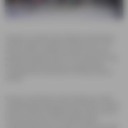
Savukārt, otru galveno balvu 2000 eiro apmērā žūrijas
vērtējumā ieguva “Intelekta attīstības centrs”. Tas ir
pirmais uzņēmums Baltijā, kas padara neirotreniņu
apmācības pieejamas visiem, kurus interesē savu spēju
attīstība, informē Līga Ivanova, Latvijas Sociālās
uzņēmējdarbības asociācijas Komunikācijas projektu
vadītāja.
Konkursa “Tam labam būs augt” finālā savas sociālās
uzņēmējdarbības idejas prezentēja 10 esošie un topošie
sociālie uzņēmēji no dažādām Latvijas vietām. Kopumā
konkursā tika saņemti vairāk nekā 60 sociālās
uzņēmējdarbības ideju un projektu pieteikumi no visas