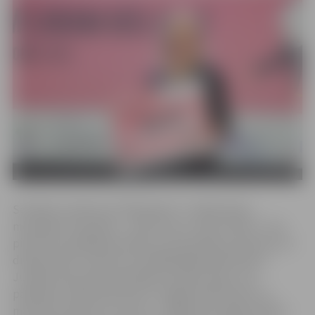
Sociālais uzņēmums “Barboleta” ir radījis īpašu
metodisko materiālu – spēli “Kas ar mani notiek?”, kas
piemērota spēlēšanai klasē, pie speciālista, ģimenes vai
draugu lokā. Uzņēmuma vadītāja Baiba Blomniece-
Jurāne konkursā prezentēja šīs spēles ideju, kas
palīdzētu salīdzinoši ātrā un vieglā veidā izprast un
mazināt trauksmi un stresu – pēdējo divu gadu laikā ar