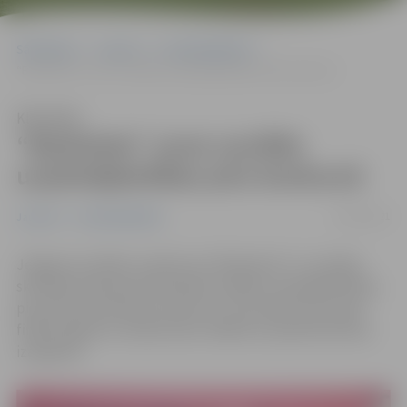
Sākumlapa
Jaunumi
Uzņēmējdarbība
“Barboleta” uzvar sociālās uzņēmējdarbības piču konkursā
Klausīties
“Barboleta” uzvar sociālās
uzņēmējdarbības piču konkursā
04/10/2021
Jaunumi
Uzņēmējdarbība
Jelgavas sociālais uzņēmums “Barboleta” ir uzvarējis
skatītāju balsojumā tiešraidē sociālās uzņēmējdarbības
piču jeb prezentāciju konkursa “Tam labam būs augt”
finālā, iegūstot naudas balvu 2000 eiro apmērā biznesa
izaugsmei.