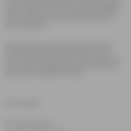
Latvijas. Otrajai kārtai tālāk tika izvirzītas 26 spēcīgākās
idejas un projekti, kuru autori piedalījās prezentācijas
prasmju apmācībās, pēc kurām eksperti noteica 10
konkursa finālistus.
Konkursu jau otro gadu organizēja Latvijas Sociālās
uzņēmējdarbības asociācija sadarbībā ar “Luminor”
banku ar mērķi veicināt jau esošu sociālo uzņēmumu un
jaunu sociālās uzņēmējdarbības ideju attīstību, kā arī
pastāstīt par šīm idejām visai Latvijai.
Foto: publicitātes
Informācija sagatavota