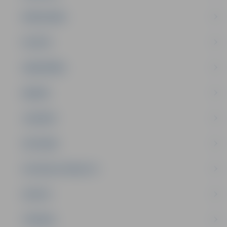
PAŠVALDĪBA
PILSĒTA
SABIEDRĪBA
ĢIMENE
JAUNIEŠI
SATIKSME
SOCIĀLAIS ATBALSTS
SPORTS
TŪRISMS