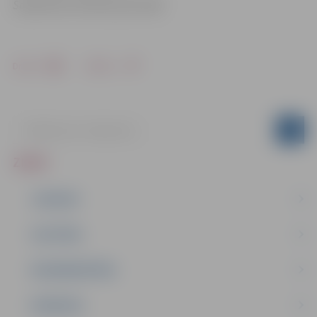
Sabiedrisko attiecību pārvaldē
Drukāt
Dalīties
ZIŅAS
JAUNUMI
IZGLĪTĪBA
NODARBINĀTĪBA
PASĀKUMI