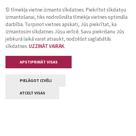
Šī tīmekļa vietne izmanto sīkdatnes. Piekrītot sīkdatņu
izmantošanai, tiks nodrošināta tīmekļa vietnes optimāla
darbība. Turpinot vietnes apskati, Jūs piekrītat, ka
izmantosim sīkdatnes Jūsu ierīcē. Savu piekrišanu Jūs
jebkurā laikā varat atsaukt, nodzēšot saglabātās
sīkdatnes.
UZZINĀT VAIRĀK
.
APSTIPRINĀT VISAS
PIELĀGOT IZVĒLI
ATCELT VISAS