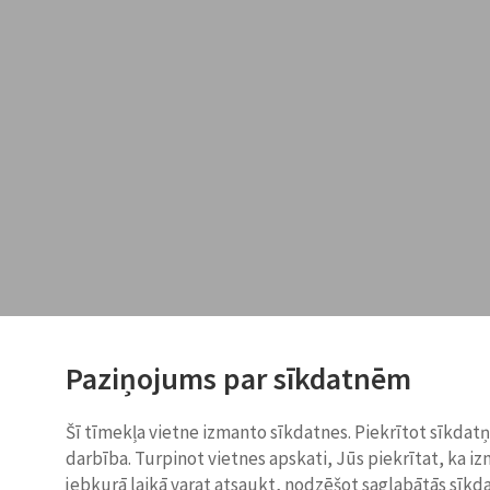
Paziņojums par sīkdatnēm
Šī tīmekļa vietne izmanto sīkdatnes. Piekrītot sīkdat
darbība. Turpinot vietnes apskati, Jūs piekrītat, ka i
jebkurā laikā varat atsaukt, nodzēšot saglabātās sīkd