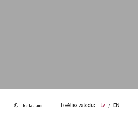
Izvēlies valodu:
LV
EN
Iestatījumi