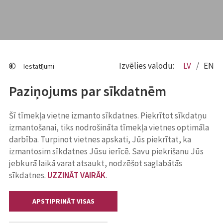
Izvēlies valodu:
LV
EN
Iestatījumi
Paziņojums par sīkdatnēm
Šī tīmekļa vietne izmanto sīkdatnes. Piekrītot sīkdatņu
izmantošanai, tiks nodrošināta tīmekļa vietnes optimāla
darbība. Turpinot vietnes apskati, Jūs piekrītat, ka
izmantosim sīkdatnes Jūsu ierīcē. Savu piekrišanu Jūs
jebkurā laikā varat atsaukt, nodzēšot saglabātās
sīkdatnes.
UZZINĀT VAIRĀK
.
APSTIPRINĀT VISAS