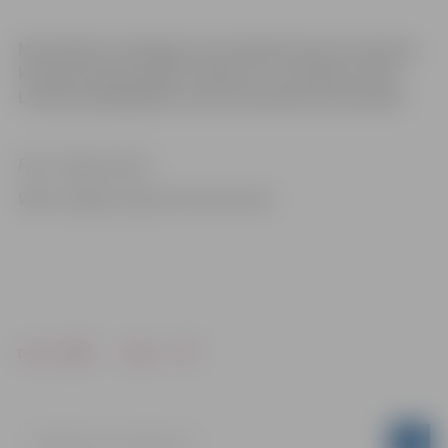
Mazā fināla uzvarētājas, kas noskaidrosies divu A grupas
komandu duelī, iekļūs “Final four” un cīnīsies ar trim
Latvijas spēcīgākajām sieviešu basketbola komandām.
Foto: “Ogres Ziņas”
Video: Jelgavas Sporta servisa centrs
Drukāt
Dalīties