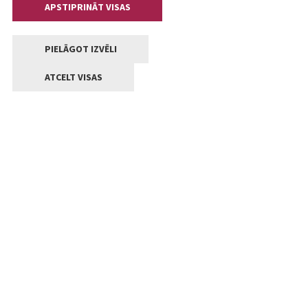
APSTIPRINĀT VISAS
PIELĀGOT IZVĒLI
ATCELT VISAS
Kontakti
Jelgavas valstpilsētas pašvaldība
Lielā iela 11, Jelgava, LV-3001
+371 63005522
pasts@jelgava.lv