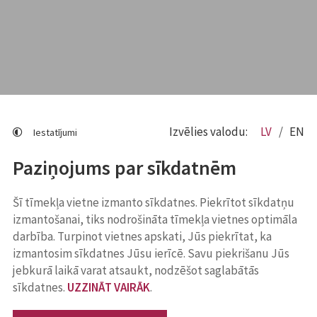
Izvēlies valodu:
LV
EN
Iestatījumi
Paziņojums par sīkdatnēm
Šī tīmekļa vietne izmanto sīkdatnes. Piekrītot sīkdatņu
izmantošanai, tiks nodrošināta tīmekļa vietnes optimāla
darbība. Turpinot vietnes apskati, Jūs piekrītat, ka
izmantosim sīkdatnes Jūsu ierīcē. Savu piekrišanu Jūs
jebkurā laikā varat atsaukt, nodzēšot saglabātās
sīkdatnes.
UZZINĀT VAIRĀK
.