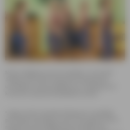
Mazais izslēgšanas turnīrs norisinājās 17. un 18. aprīlī
Jelgavas sporta hallē. Tajā vispirms tikās B grupas
uzvarētājas ar A grupas pēdējo vietu un B grupas otrā
komanda ar A grupas priekšpēdējo komandu.
“Jelgava–BJSS” meitenēm kā B grupas uzvarētājām
pretī stājās “BJBS Rīga/Juniores”, kas regulāro turnīru
noslēdza A grupas pēdējā pozīcijā. Diemžēl mazā