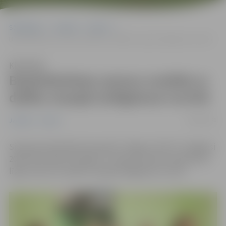
Sākumlapa
Jaunumi
Sports
Basketbolistes sezonu noslēdz ar dalību mazajā izslēgšanas turnīrā
Klausīties
Basketbolistes sezonu noslēdz ar
dalību mazajā izslēgšanas turnīrā
18/04/2021
Jaunumi
Sports
Sieviešu basketbola komanda “Jelgava–BJSS” noslēgusi
2020./2021. gada “Douglas” Latvijas Sieviešu basketbola
līgas sezonu ar dalību mazajā izslēgšanas turnīrā.