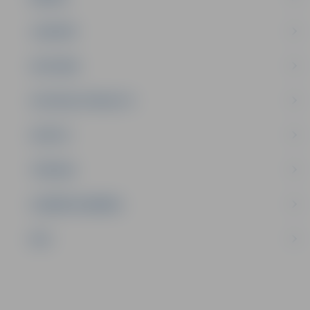
JAUNIEŠI
SATIKSME
SOCIĀLAIS ATBALSTS
SPORTS
TŪRISMS
UZŅĒMĒJDARBĪBA
NVO