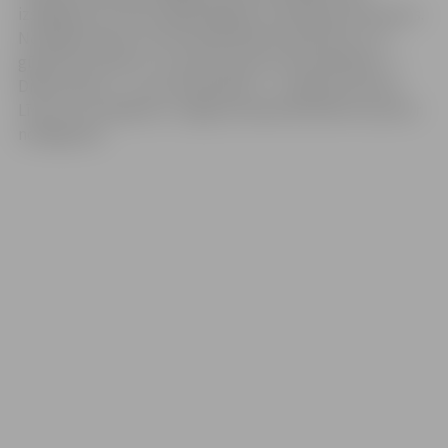
izslēgšanas turnīra spēlē pārākas ar 91:40 bija rīdzinieces.
No jelgavniecēm rezultatīvākā bija Enija Ķīvīte ar 13
gūtiem punktiem. 11 punktus guva Loreta Beitāne, 7 –
Diāna Dude, 6 – Laura Zambrāne, 3 – Sindija Smirnova.
Līdz ar šo zaudējumu Jelgavas basketbolistēm sezona ir
noslēgusies.