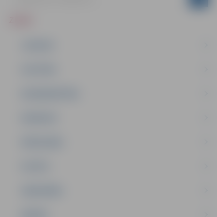
ZIŅAS
JAUNUMI
IZGLĪTĪBA
NODARBINĀTĪBA
PASĀKUMI
PAŠVALDĪBA
PILSĒTA
SABIEDRĪBA
ĢIMENE