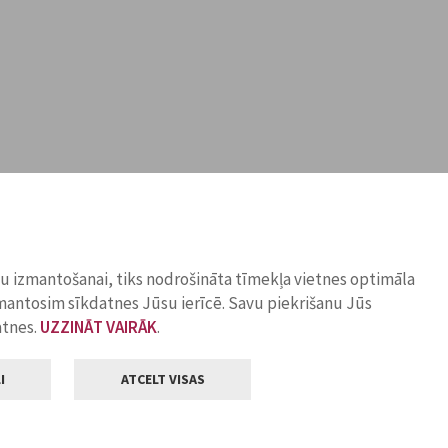
ņu izmantošanai, tiks nodrošināta tīmekļa vietnes optimāla
zmantosim sīkdatnes Jūsu ierīcē. Savu piekrišanu Jūs
atnes.
UZZINĀT VAIRĀK
.
I
ATCELT VISAS