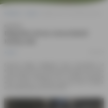
Sākumlapa
Jaunumi
Beigušies ietves remontdarbi Katoļu ielā
Klausīties
Beigušies ietves remontdarbi
Katoļu ielā
02/03/2020
Jaunumi
Februāra beigās noslēgušies ietves remontdarbi arī
Katoļu ielas posmā no Driksas ielas līdz Raiņa ielai. Ietves
2
posmā ieklāts bruģakmens 387 m
platībā, nomainītas
2
ietves apmales un sakārtota zaļā zona 100 m
platībā.
Ietves atjaunošanu veica SIA “KULK”.