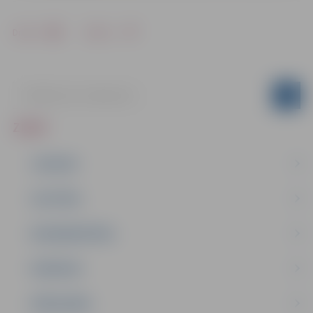
Drukāt
Dalīties
ZIŅAS
JAUNUMI
IZGLĪTĪBA
NODARBINĀTĪBA
PASĀKUMI
PAŠVALDĪBA