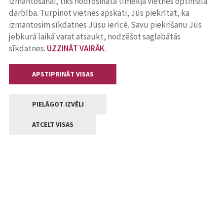
izmantošanai, tiks nodrošināta tīmekļa vietnes optimāla
darbība. Turpinot vietnes apskati, Jūs piekrītat, ka
izmantosim sīkdatnes Jūsu ierīcē. Savu piekrišanu Jūs
jebkurā laikā varat atsaukt, nodzēšot saglabātās
sīkdatnes.
UZZINĀT VAIRĀK
.
APSTIPRINĀT VISAS
PIELĀGOT IZVĒLI
ATCELT VISAS
Kontakti