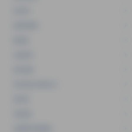
PILSĒTA
SABIEDRĪBA
ĢIMENE
JAUNIEŠI
SATIKSME
SOCIĀLAIS ATBALSTS
SPORTS
TŪRISMS
UZŅĒMĒJDARBĪBA