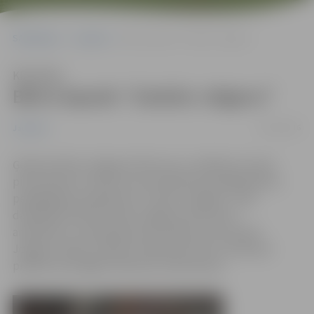
Sākumlapa
Jaunumi
Bērni iepazīs “Zudušo Jelgavu”
Klausīties
Bērni iepazīs “Zudušo Jelgavu”
05/04/2016
Jaunumi
Ģederta Eliasa Jelgavas Vēstures un mākslas muzejs
pirmsskolas un skolas vecuma bērniem piedāvā jaunu
pedagoģisko programmu “Zudusī Jelgava”. Tajā
darbojoties bērni izzinās Jelgavas vēsturisko
arhitektūru, ievērojamas personības, kas nesušas
Jelgavas vārdu Latvijā un pasaulē, kā arī uzzinās par
pilsētai nozīmīgiem vēstures notikumiem.