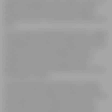
Pedagoģiskā programma “Zudusī Jelgava” sastāv no trīs
daļām, un tajā aicināti iesaistīties bērni vecumā līdz
sestajai klasei. Aktivitātes bērniem tiks pielāgotas
atbilstoši vecumam, un vienlaicīgi tajās var iesaistīties 30
bērni.
Viena no programmā piedāvātajām aktivitātēm ir Jelgavai
nozīmīgu personību domino. To spēlējot, var uzzināt par
20 ievērojamām personībām, kas Jelgavas vārdu nesušas
Latvijā un pasaulē, viņu nozīmīgākos nopelnus un
darbības jomu, pateicoties kurai tās guvušas savu
atpazīstamību. Uz domino kauliņiem attēlots,
piemēram, Jānis Čakste, Dāvids Bīskaps, Ādolfs Alunāns,
Anna Brigadere, Aspazija.
Citā aktivitātē programmas dalībnieki var uzzināt par
ievērojamām būvēm Jelgavā – gan tādām, kas pilsētā
vairs nav redzamas, gan tādām, kas atjaunotas un pilsētas
iedzīvotājiem un viesiem skatāmas arī šodien. Pēc
pilsētas arhitektūras izzināšanas bērni varēs iekārtot