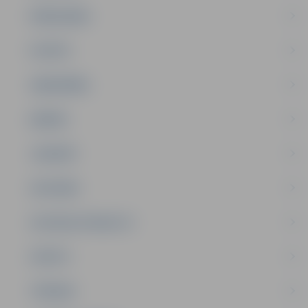
PAŠVALDĪBA
PILSĒTA
SABIEDRĪBA
ĢIMENE
JAUNIEŠI
SATIKSME
SOCIĀLAIS ATBALSTS
SPORTS
TŪRISMS