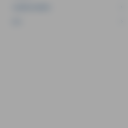
UZŅĒMĒJDARBĪBA
NVO