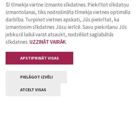
Šī tīmekļa vietne izmanto sīkdatnes. Piekrītot sīkdatņu
izmantošanai, tiks nodrošināta tīmekļa vietnes optimāla
darbība. Turpinot vietnes apskati, Jūs piekrītat, ka
izmantosim sīkdatnes Jūsu ierīcē. Savu piekrišanu Jūs
jebkurā laikā varat atsaukt, nodzēšot saglabātās
sīkdatnes.
UZZINĀT VAIRĀK
.
APSTIPRINĀT VISAS
PIELĀGOT IZVĒLI
ATCELT VISAS