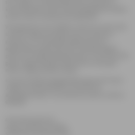
savu Jelgavu, uz lielas pilsētas kartes izvietojot no
kartona darinātas celtnes. Šobrīd piedāvājumā ir 30 ēkas,
tomēr ar laiku to kolekcija tiks papildināta.
Vēl programmā, veicot dažādus uzdevumus, bērni varēs
izzināt 19 Jelgavai nozīmīgus vēstures notikumus,
piemēram, to, ka 1910. gadā Jelgavā veikta ielu
apgaismošana ar gāzes laternām, 1785. gadā Jelgavā
pirmo reizi Latvijā pacēlās gaisa balons, no 1575. līdz 1780.
gadam Jelgavā darbojās naudas kaltuve, 1615. gadā
noteica Jelgavas pilsētas robežas.
Interesenti dalībai pedagoģiskajā programmā “Zudusī
Jelgava” aicināti pieteikties un vienoties par
apmeklējuma laiku. To var izdarīt pa e-pastu vai tālruni
63023383.
Informācija sagatavota
Jelgavas pilsētas pašvaldības
Sabiedrisko attiecību pārvaldē