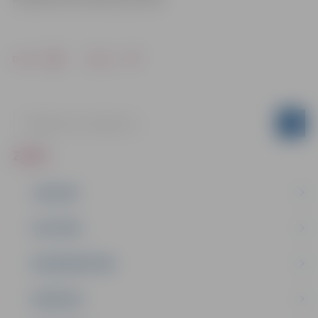
Drukāt
Dalīties
ZIŅAS
JAUNUMI
IZGLĪTĪBA
NODARBINĀTĪBA
PASĀKUMI