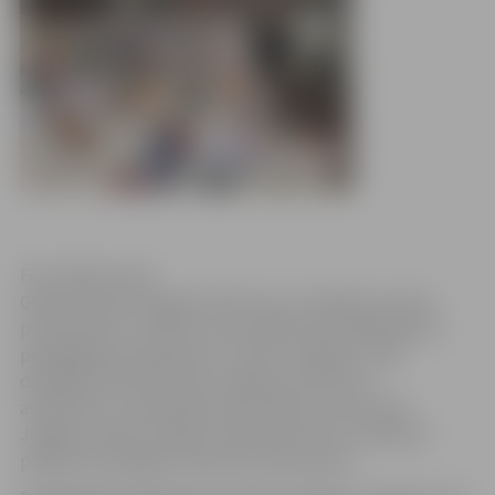
Foto: Raitis Supe
Ģederta Eliasa Jelgavas Vēstures un mākslas muzejs
pirmsskolas un skolas vecuma bērniem piedāvā jaunu
pedagoģisko programmu “Zudusī Jelgava”. Tajā
darbojoties bērni izzinās Jelgavas vēsturisko
arhitektūru, ievērojamas personības, kas nesušas
Jelgavas vārdu Latvijā un pasaulē, kā arī uzzinās par
pilsētai nozīmīgiem vēstures notikumiem.