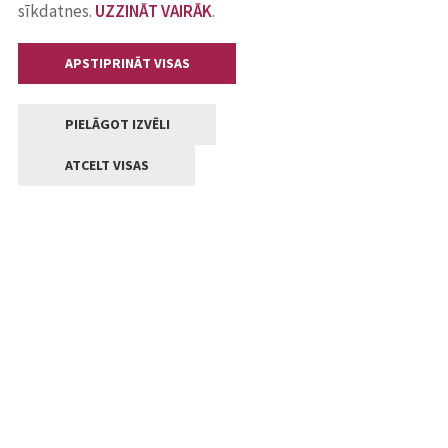
sīkdatnes.
UZZINĀT VAIRĀK
.
APSTIPRINĀT VISAS
PIELĀGOT IZVĒLI
ATCELT VISAS
Kontakti
Jelgavas valstpilsētas pašvaldība
Lielā iela 11, Jelgava, LV-3001