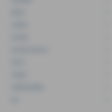
ĢIMENE
JAUNIEŠI
SATIKSME
SOCIĀLAIS ATBALSTS
SPORTS
TŪRISMS
UZŅĒMĒJDARBĪBA
NVO