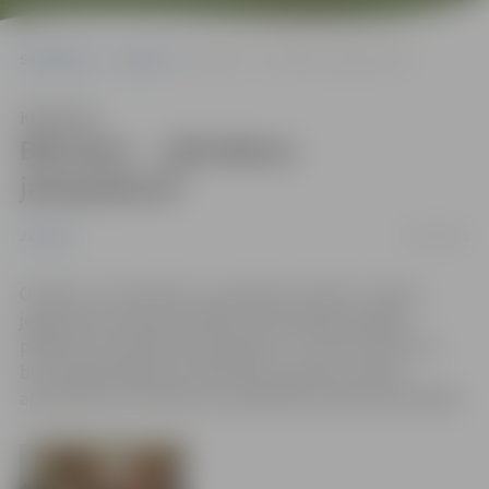
Sākumlapa
Jaunumi
Bērniem – „Brīvdienu jampadracis”
Klausīties
Bērniem – „Brīvdienu
jampadracis”
26/12/2011
Jaunumi
Otrdien, 27. decembrī, no pulksten 12 līdz 17 mazie
jelgavnieki aicināti piedalīties aktivitātēm bagātā
pasākumā „Brīvdienu jampadracis” kultūras namā. Te
būs iespēja apgleznot piparkūku, gatavot svētku
apsveikumus un dekorus, piedalīties fiziskās aktivitātēs.