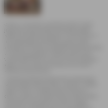
Otrdien, 27. decembrī, no pulksten 12 līdz 17 mazie
jelgavnieki aicināti piedalīties aktivitātēm bagātā
pasākumā „Brīvdienu jampadracis” kultūras namā. Te
būs iespēja apgleznot piparkūku, gatavot svētku
apsveikumus un dekorus, piedalīties fiziskās aktivitātēs.
Uz „Brīvdienu jampadraci” pilsētas kultūras namā
visvairāk gaidīti bērni vecumā no trīs līdz vienpadsmit
gadiem, taču var nākt arī pusaudži, ja vien viņiem ir
vēlēšanās radoši darboties.
Jampadrača dalībnieki šajā dienā būs aicināti kopā ar
tautas lietišķās mākslas studijas „ Dardedze” vadītāju
Ingrīdu Ozoliņu un audējām veidot interesantus
dekorus, kopā ar Tautas gleznošanas studijas vadītāju
Andu Kalniņu zīmēt, gleznot un līmēt Jaungada
apsveikumus. Piparkūku darbnīcā varēs apgleznot