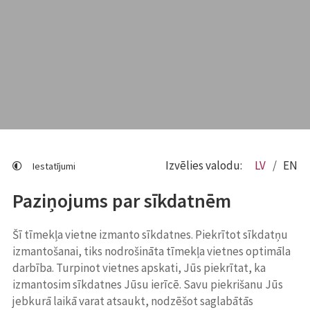
Izvēlies valodu:
LV
EN
Iestatījumi
Paziņojums par sīkdatnēm
Šī tīmekļa vietne izmanto sīkdatnes. Piekrītot sīkdatņu
izmantošanai, tiks nodrošināta tīmekļa vietnes optimāla
darbība. Turpinot vietnes apskati, Jūs piekrītat, ka
izmantosim sīkdatnes Jūsu ierīcē. Savu piekrišanu Jūs
jebkurā laikā varat atsaukt, nodzēšot saglabātās