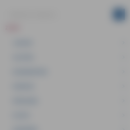
ZIŅAS
JAUNUMI
IZGLĪTĪBA
NODARBINĀTĪBA
PASĀKUMI
PAŠVALDĪBA
PILSĒTA
SABIEDRĪBA