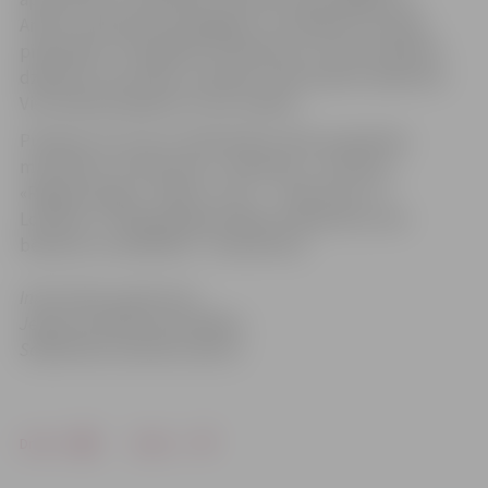
Amatu vidusskolas pedagogu un audzēkņu izceptās
piparkūkas. Tiks gaidīts arī Salavecis, kuram noskaitot
dzejolīti un par labu uzvedību varēs saņemt saldumus.
Visi minētie pasākumi ir bez maksas.
Pulksten 13 un 15 uz lielā ekrāna varēs noskatīties
multfilmas «Smilšu pils», «Pavasaris», «Puslācis»,
«Raganas poga», «Redzi, Trusi? …tētis brauc uz
Londonu!». Pieaugušajiem biļete maksās latu, bet
bērniem un skolēniem – 50 santīmus.
Informācija sagatavota
Jelgavas pilsētas pašvaldības
Sabiedrisko attiecību sektorā
Drukāt
Dalīties