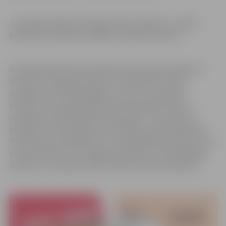
Jau šajā sestdienā, 30. jūlijā, bērnu atpūtas un rotaļu
pilsētiņā paredzētas dažādas radošās darbnīcas.
Arī nākamajās jūnija sestdienās parkā notiks pasākumi
bērniem. 6. augustā pulksten 11 paredzēta rotaļu
programma ar tēliem Bingu un Sullu. 13. augustā
pulksten 11 apmeklētāji aicināti piedalīties rotaļu
programmā “Zaķu Banniju našķu grozs”. Savukārt no
pulksten 12 līdz 16 bērni un jaunieši aicināti piedalīties
“BTA Velozinis Akadēmijā”, ar velosipēdiem pārvarot velo
trases elementus. 20. augustā pulksten 11 apmeklētāji
aicināti uz muzikālo izrādi “Svētku diena draudzība”.