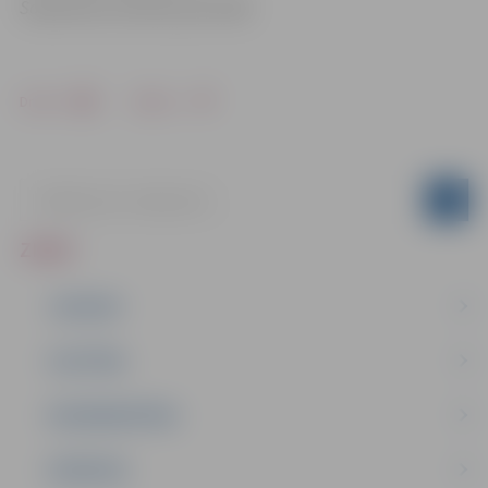
Sabiedrisko attiecību pārvaldē
Drukāt
Dalīties
ZIŅAS
JAUNUMI
IZGLĪTĪBA
NODARBINĀTĪBA
PASĀKUMI