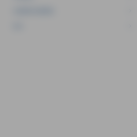
UZŅĒMĒJDARBĪBA
NVO