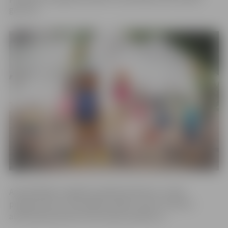
garumā.
Apmeklētājus sagaidīs radošās darbnīcas, rotaļu
programmas un muzikālās izrādes, kā arī citi bērnu
auditorijai piemēroti bezmaksas pasākumi.