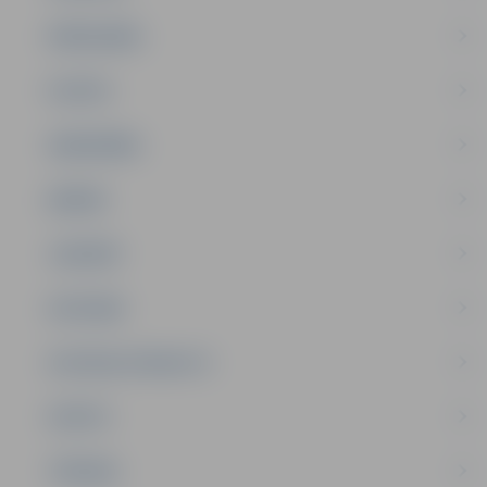
PAŠVALDĪBA
PILSĒTA
SABIEDRĪBA
ĢIMENE
JAUNIEŠI
SATIKSME
SOCIĀLAIS ATBALSTS
SPORTS
TŪRISMS