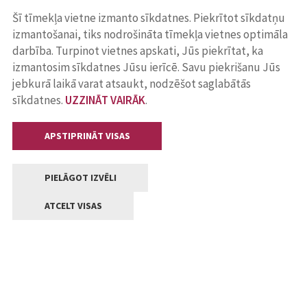
Šī tīmekļa vietne izmanto sīkdatnes. Piekrītot sīkdatņu
izmantošanai, tiks nodrošināta tīmekļa vietnes optimāla
darbība. Turpinot vietnes apskati, Jūs piekrītat, ka
izmantosim sīkdatnes Jūsu ierīcē. Savu piekrišanu Jūs
jebkurā laikā varat atsaukt, nodzēšot saglabātās
sīkdatnes.
UZZINĀT VAIRĀK
.
APSTIPRINĀT VISAS
PIELĀGOT IZVĒLI
ATCELT VISAS