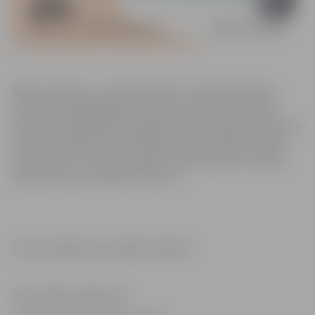
Bērnu atpūtas un rotaļu pilsētiņa Uzvaras parkā tika
atvērta aizvadītā gada vasarā un tur bērni vecumā no
viena līdz 12 gadiem var pavadīt laiku septiņos aktīvos un
izzinošos laukumos. Aktivitāšu laukumi izbūvēti zonās
atbilstoši trīs vecuma grupām. Uzvaras parks ir atvērts
katru dienu no pulksten 7 līdz 23.
Foto: R.Subatovičs/ iestāde “Kultūra”
Informācija sagatavota