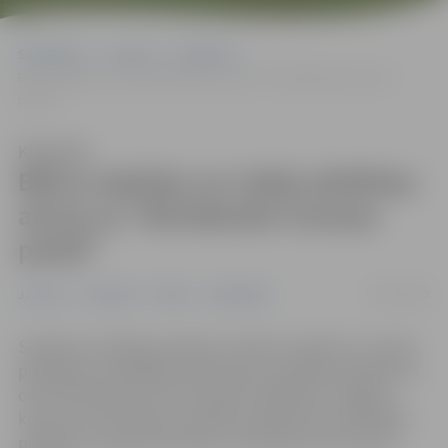
Sākumlapa
Jaunumi
Pasākumi
Bērnu atpūtas un rotaļu pilsētiņa aicina uz “Brīvdienām Uzvaras
parkā”
Klausīties
Bērnu atpūtas un rotaļu pilsētiņa
aicina uz “Brīvdienām Uzvaras
parkā”
25/07/2022
Jaunumi
Pasākumi
Pilsēta
Sabiedrība
Sestdien, 30. jūlijā, pulksten 11 bērnu atpūtas un rotaļu
pilsētiņā ar radošajām darbnīcām turpināsies pasākumu
cikls “Brīvdienas Uzvaras parkā”. Papildinot Jelgavas
kultūras norišu klāstu, parkā brīvdienās tiks piedāvāta
pasākumu programma bērnu auditorijai visas vasaras