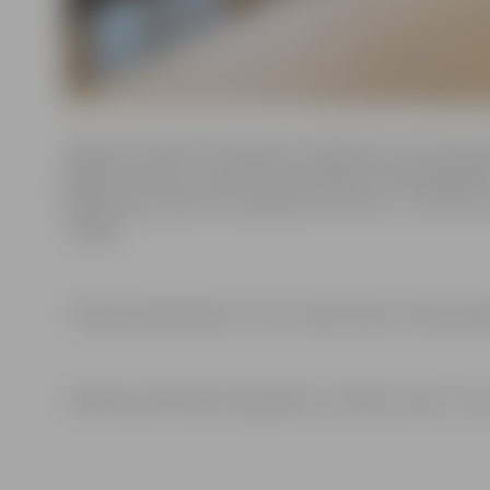
Agneses Zarānes dzimtā puse ir Rēzekne. Jau no pusaud
grāmatu autore – garstāsts jauniešiem “Slīdošās kāpn
Rakstnieces darbi ir ar pievienoto vērtību – to tēli se
lasītāji.
Tikšanās bibliotēkā ar autori notiek Valsts kultūrkapi
Pasākuma laikā tiks fotografēts un filmēts. Ieeja – be