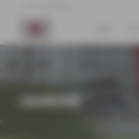
22.3 °C, 5.1 m/s, 56.9 %
JAUNUMI
PILSĒ
JAUNUMI