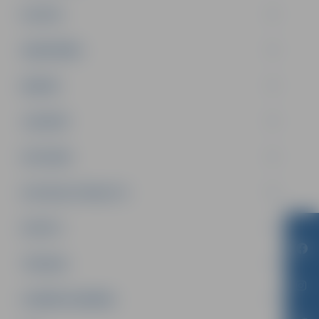
PILSĒTA
SABIEDRĪBA
ĢIMENE
JAUNIEŠI
SATIKSME
SOCIĀLAIS ATBALSTS
SPORTS
TŪRISMS
UZŅĒMĒJDARBĪBA