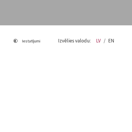
Izvēlies valodu:
LV
EN
Iestatījumi
Lapas karte