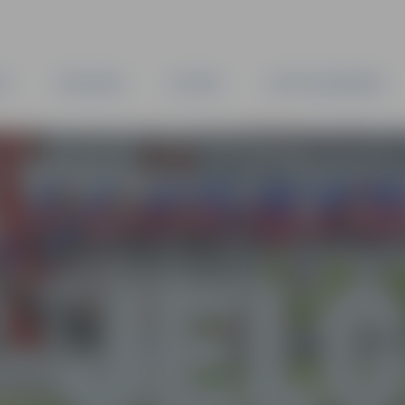
TA
PAŠVALDĪBA
IESTĀDES
KAPITĀLSABIEDRĪBAS