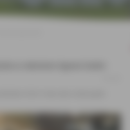
 rakstnieci Agnesi Zarāni
anās ar rakstnieci Agnesi Zarāni
09/12/2022
bliotēkas “Zinītis” Svinību zālē uz tikšanos gaidīs