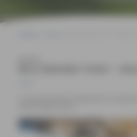
Sākumlapa
Jaunumi
Bērnu bibliotēkā “Zinītis” – tikšanās ar
Klausīties
Bērnu bibliotēkā “Zinītis” – tikš
Jaunumi
12. decembrī pulksten 10 Jelgavas bērnu un jauniešu bi
rakstniece Agnese Zarāne.