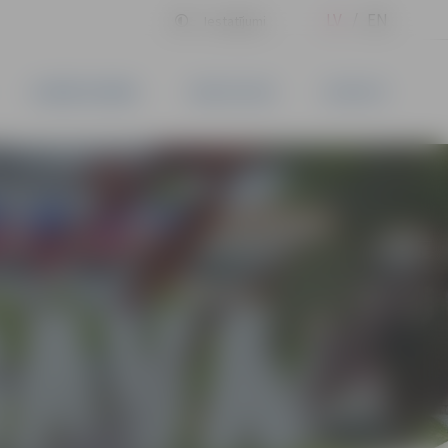
LV
EN
Iestatījumi
UZŅĒMĒJDARBĪBA
PAKALPOJUMI
KONTAKTI