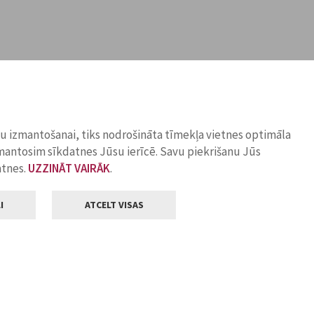
ņu izmantošanai, tiks nodrošināta tīmekļa vietnes optimāla
zmantosim sīkdatnes Jūsu ierīcē. Savu piekrišanu Jūs
atnes.
UZZINĀT VAIRĀK
.
I
ATCELT VISAS
Klientu apkalpošana