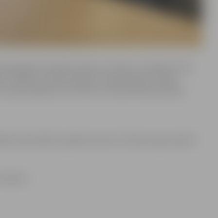
žu gadiem rakstījusi dzeju un stāstus. A.Zarāne ir divu
es” (2019) un stāstu krājums “Laba meitene” (2021).
v uzdod jautājumus ar kuriem var identificēties daudzi
tāla fonda (VKKF) projekta ietvaros “Iedvesma jaunradei”.
z maksas.