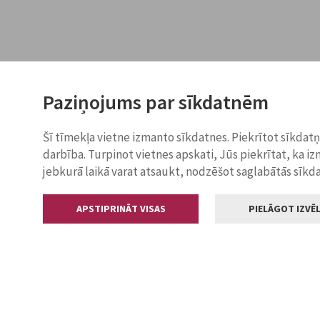
Paziņojums par sīkdatnēm
Šī tīmekļa vietne izmanto sīkdatnes. Piekrītot sīkdat
darbība. Turpinot vietnes apskati, Jūs piekrītat, ka i
jebkurā laikā varat atsaukt, nodzēšot saglabātās sīkd
APSTIPRINĀT VISAS
PIELĀGOT IZVĒL
Kontakti