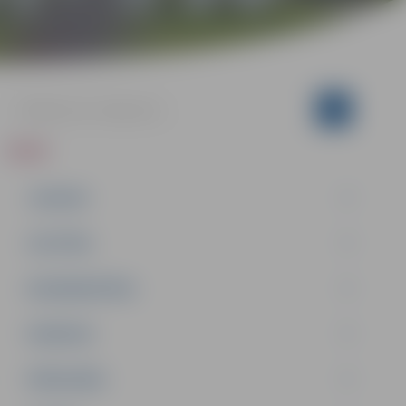
ZIŅAS
JAUNUMI
IZGLĪTĪBA
NODARBINĀTĪBA
PASĀKUMI
PAŠVALDĪBA