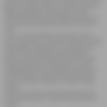
dienestu izsaukšanas kārtību un to tālruņa numuri. Dažos
gadījumos, peldvietu robežas nav tikušas iezīmētas ar
bojām.Ir bijuši gadījumi, ka brīdinājuma zīme par
peldēšanās bīstamību novietota grūti pamanāmā vietā
vai arī norāde par peldēšanās bīstamību nav izvietota
vispār.
„Lai arī var teikt, ka pārkāpumi konstatēti, tomēr to
skaits ir samazinājies, un situācija sāk uzlaboties. Domāju,
ka pašvaldības ir ieinteresētas, lai to peldvietas būtu
drošas ikvienam peldētājam, īpaši padomājot par
bērniem, kuri skolas brīvlaikā, ja saulīte lutina, daudz
laika pavada peldvietās. Kā labu piemēru, var minēt
Kuldīgas pilsētas domi, kura sakārtojusi peldvietu pie
Ventas Mārtiņsalā”, norāda Daina Upīte, Valsts bērnu
tiesību aizsardzības inspekcijas Uzraudzības nodaļas
vadītāja.
Valsts bērnu tiesību aizsardzības inspekcijas reidi pie
Latvijas ūdenskrātuvēm un peldvietām turpināsies arī
augustā.