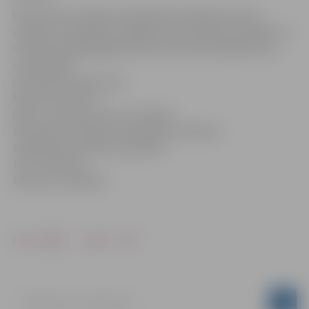
Valsts bērnu tiesību aizsardzības inspektori aicina
vecākus ar atbildību rūpēties par savu bērnu drošību un
neatstāt nepilngadīgus bērnus pie ūdenstilpnēm bez
uzraudzības.
Informāciju sagatavoja:
Marika Grasmane
Bērnu un ģimenes lietu ministrijas
Valsts bērnu tiesību aizsardzības inspekcijas
Sabiedrisko attiecību speciāliste
Tālr. 76 359 144
Mob.tālr. 26 809 698
Drukāt
Dalīties