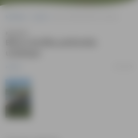
Sākumlapa
Jaunumi
Bērnu drošība peldvietās uzlabojas
Klausīties
Bērnu drošība peldvietās
uzlabojas
30/07/2008
Jaunumi