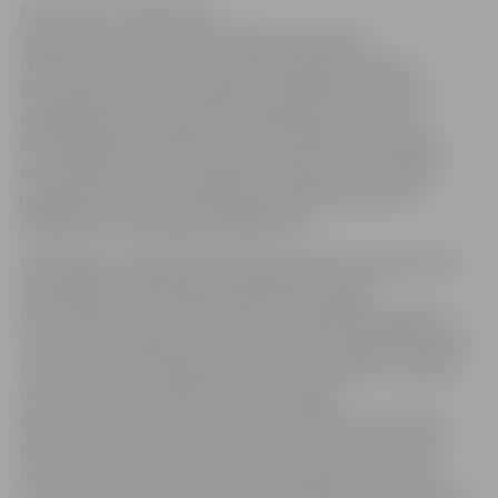
Foto autors: Jānis Kupčs
Valsts bērnu tiesību aizsardzības inspekcija
(VBTAI),veicot 18 reidus 30 peldvietās pie Latvijas
ūdenskrātuvēm konstatējusi, ka šogad salīdzinoši ar
pērnā gada šo pašu periodu, pārkāpumu skaits pie
ūdenstilpnēm, saistībā ar bērnu drošību ir ievērojami
samazinājies, lai gan ir bijušas situācijas, ka vecāki vēl
joprojām izturas bezatbildīgi un ļāvuši bērniem iet
peldēties bez pieaugušo klātbūtnes.
Valsts bērnu tiesību aizsardzības inspektori šogad (līdz
28.07.2008.), sadarbībā ar Pašvaldību policijas
darbiniekiem un sociālā dienesta pārstāvjiem, gandrīz
visos Latvijas reģionos, veikuši 18 reidus 30 peldvietās.No
visiem līdz šim veiktajiem reidiem konstatētas vairākas
vietas, kurās nav ievērota bērnu drošība.
Reidu laikā konstatēts, ka ūdenstilpnēs nav noteiktas
peldvietu robežas un izmantošanas nosacījumi, kā arī
redzamā vietā nav izvietota informācija par operatīvo