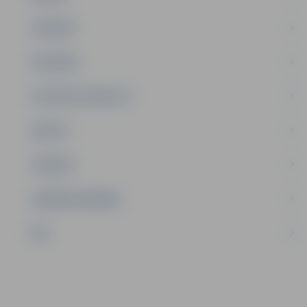
JAUNIEŠI
SATIKSME
SOCIĀLAIS ATBALSTS
SPORTS
TŪRISMS
UZŅĒMĒJDARBĪBA
NVO