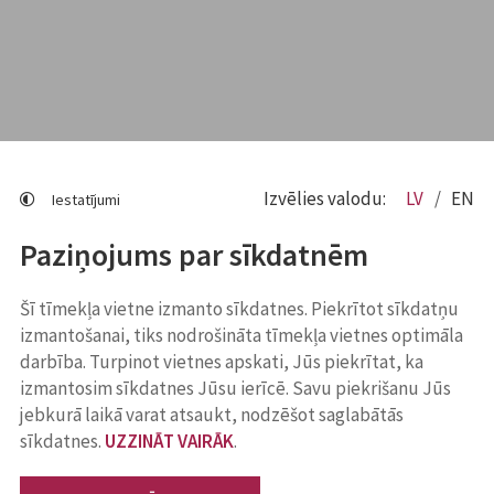
Izvēlies valodu:
LV
EN
Iestatījumi
Paziņojums par sīkdatnēm
Šī tīmekļa vietne izmanto sīkdatnes. Piekrītot sīkdatņu
izmantošanai, tiks nodrošināta tīmekļa vietnes optimāla
darbība. Turpinot vietnes apskati, Jūs piekrītat, ka
izmantosim sīkdatnes Jūsu ierīcē. Savu piekrišanu Jūs
jebkurā laikā varat atsaukt, nodzēšot saglabātās
sīkdatnes.
UZZINĀT VAIRĀK
.