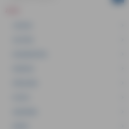
ZIŅAS
JAUNUMI
IZGLĪTĪBA
NODARBINĀTĪBA
PASĀKUMI
PAŠVALDĪBA
PILSĒTA
SABIEDRĪBA
ĢIMENE