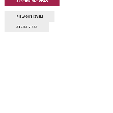
APSTIPRINĀT VISAS
PIELĀGOT IZVĒLI
ATCELT VISAS
Kontakti
Jelgavas valstpilsētas pašvaldība
Lielā iela 11, Jelgava, LV-3001
+371 63005522
pasts@jelgava.lv