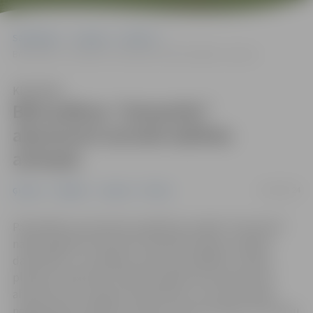
Sākumlapa
Jaunumi
Ģimene
Bērnudārza “Zemenīte” absolventi aicināti dalīties atmiņās
Klausīties
Bērnudārza “Zemenīte”
absolventi aicināti dalīties
atmiņās
22/09/2024
Ģimene
Izglītība
Jaunumi
Pilsēta
Pašvaldības pirmsskolas izglītības iestāde “Zemenīte”
nākamā gada 20. februārī svinēs 80. jubileju iestādes
darbinieku un audzēkņu lokā, bet plašākas svinības
plānotas maija vidū. Šobrīd iestāde aicina atsaukties
absolventus un bijušos darbiniekus, kuri līdz šī gada
nogalei gatavi dalīties ar laika un foto liecībām un atmiņu