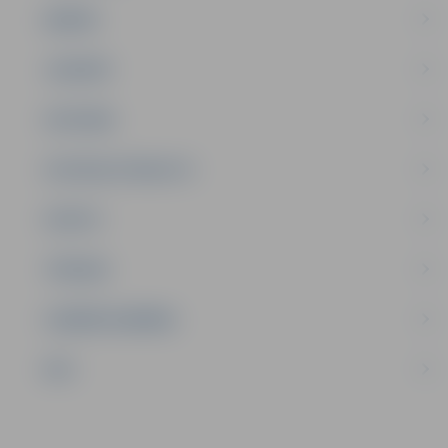
ĢIMENE
JAUNIEŠI
SATIKSME
SOCIĀLAIS ATBALSTS
SPORTS
TŪRISMS
UZŅĒMĒJDARBĪBA
NVO