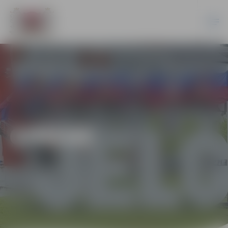
ĢIMENE