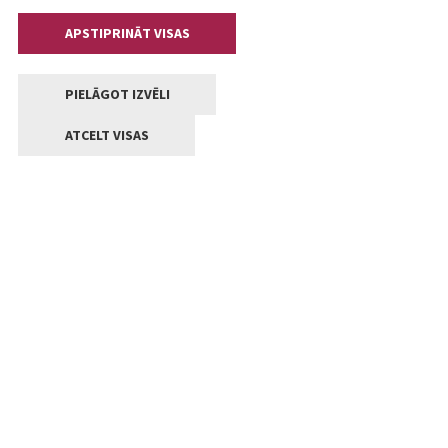
APSTIPRINĀT VISAS
PIELĀGOT IZVĒLI
ATCELT VISAS
Kontakti
Jelgavas valstpilsētas pašvaldība
Lielā iela 11, Jelgava, LV-3001
+371 63005522