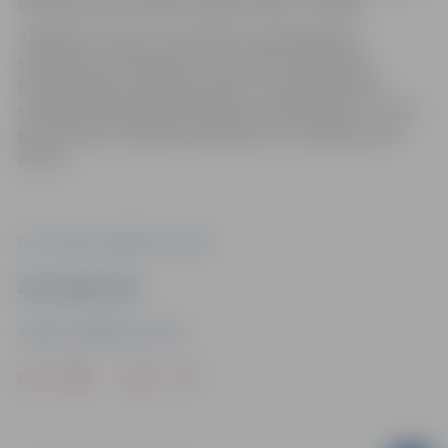
ikdienas procesos aktīvi iesaistot bērnu vecākus.
Jāpiebilst, ka tieši “Zemenītē” pirmās gudrības
smēlušies arī divi grupas “Prāta vētra” dalībnieki –
Kaspars Roga un Renārs Kaupers. Turklāt R.Kaupers
savam bērnudārzam 2013. gadā uzrakstīja himnu – viņš ir
gan dziesmas melodijas, gan skaisto un skanīgo vārdu
autors.
Foto: Jelgavas Izglītības pārvalde
Ziņu sagatavoja
Jelgavas Izglītības pārvalde
Drukāt
Dalīties