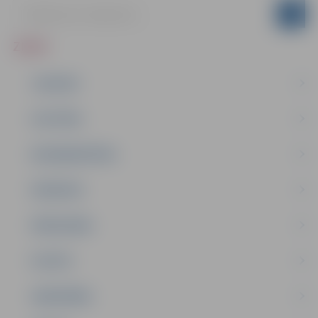
ZIŅAS
JAUNUMI
IZGLĪTĪBA
NODARBINĀTĪBA
PASĀKUMI
PAŠVALDĪBA
PILSĒTA
SABIEDRĪBA