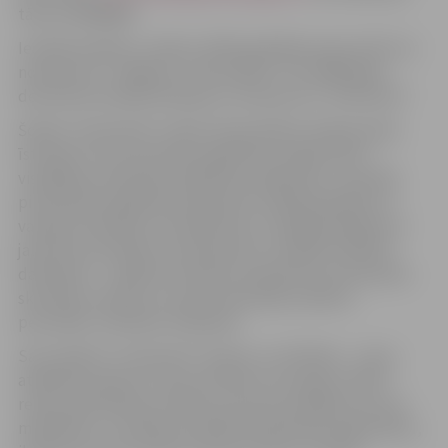
tālruni 26598669.
Iestāde darbību uzsākusi 1945. gadā Blaumaņa ielā 12 ar
nosaukumu “Jelgavas 1. bērnudārzs”. No 1999. gada
decembra iestāde darbojas ar nosaukumu “Zemenīte”.
Šodien “Zemenītē” mācās 120 audzēkņi sešās grupās,
īstenojot trīs pirmsskolas izglītības programmas –
vispārējo pirmsskolas izglītības programmu, speciālo
pirmsskolas izglītības programmu izglītojamajiem ar
valodas attīstības traucējumiem un izglītojamajiem ar
jauktiem attīstības traucējumiem. Iestādē strādā 30
darbinieki – vadības komanda, divpadsmit pirmsskolas
skolotāji, mūzikas un sporta skolotāji, atbalsta
personāls, tehniskie strādnieki.
Savu ikdienu “Zemenīte” balsta uz vērtībām – cieņa,
atbildība, ģimene. Savas vērtības caurvij gan svētku
reizēs, gan ikdienas mācību procesā, domājot par savu
mācīšanos un veidojot iestādi kā mācīšanās organizāciju,