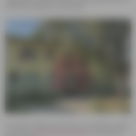
stāstiem par piedzīvoto “Zemenītē”.
Ar iestādes vadītāju Annu Golovinu var sazināties, rakstot
pa e-pastu
zemenite@izglitiba.jelgava.lv
vai zvanot pa