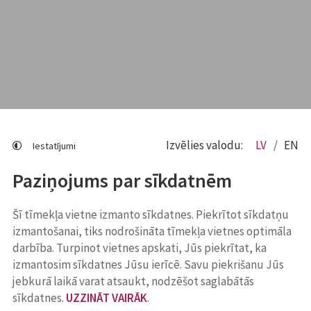
Izvēlies valodu:
LV
EN
Iestatījumi
Paziņojums par sīkdatnēm
Šī tīmekļa vietne izmanto sīkdatnes. Piekrītot sīkdatņu
izmantošanai, tiks nodrošināta tīmekļa vietnes optimāla
darbība. Turpinot vietnes apskati, Jūs piekrītat, ka
izmantosim sīkdatnes Jūsu ierīcē. Savu piekrišanu Jūs
jebkurā laikā varat atsaukt, nodzēšot saglabātās
sīkdatnes.
UZZINĀT VAIRĀK
.