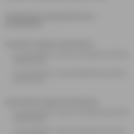
Slidotapmācības nodarbības bērniem bez
priekšzināšanām
Grupu laiki 7–9 gadus veciem bērniem:
no 12. janvāra līdz 2. martam ceturtdienās no pulksten
18.30 līdz 19.30;
no 13. janvāra līdz 3. martam piektdienās no pulksten
18.15 līdz 19.15.
Grupu laiki 10–12 gadus veciem bērniem:
no 12. janvāra līdz 2. martam ceturtdienās no pulksten
19.45 līdz 20.45;
no 13. janvāra līdz 3. martam piektdienās no pulksten