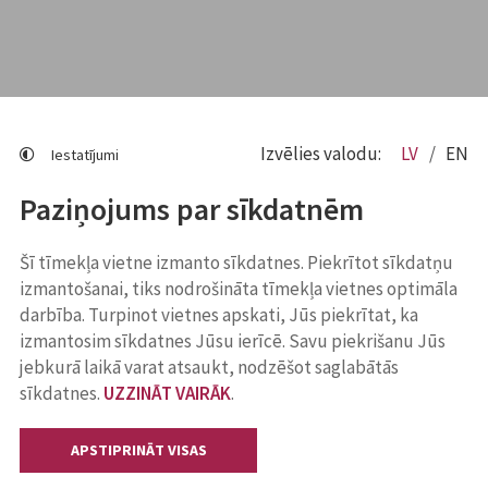
Izvēlies valodu:
LV
EN
Iestatījumi
Paziņojums par sīkdatnēm
Šī tīmekļa vietne izmanto sīkdatnes. Piekrītot sīkdatņu
izmantošanai, tiks nodrošināta tīmekļa vietnes optimāla
darbība. Turpinot vietnes apskati, Jūs piekrītat, ka
izmantosim sīkdatnes Jūsu ierīcē. Savu piekrišanu Jūs
jebkurā laikā varat atsaukt, nodzēšot saglabātās
sīkdatnes.
UZZINĀT VAIRĀK
.
APSTIPRINĀT VISAS