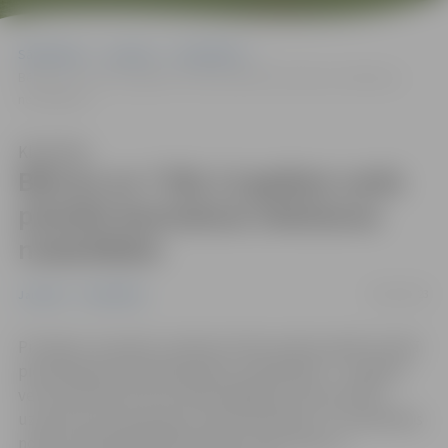
Sākumlapa
Jaunumi
Sabiedrība
Bērnus no 7 līdz 12 gadiem varēs pieteikt bezmaksas slidošanas
nodarbībām
Klausīties
Bērnus no 7 līdz 12 gadiem varēs
pieteikt bezmaksas slidošanas
nodarbībām
04/01/2023
Jaunumi
Sabiedrība
Pirmdien, 9. janvārī, pulksten 9 tiks atvērta elektroniskā
pieteikšanās slidotapmācības nodarbībām 7–12 gadus
veciem bērniem bez priekšzināšanām. Kopumā tiks
uzņemtas četras grupas, katrā 20 skolēni, un nodarbības
notiks publiskajā slidotavā Pasta salā. Saite uz