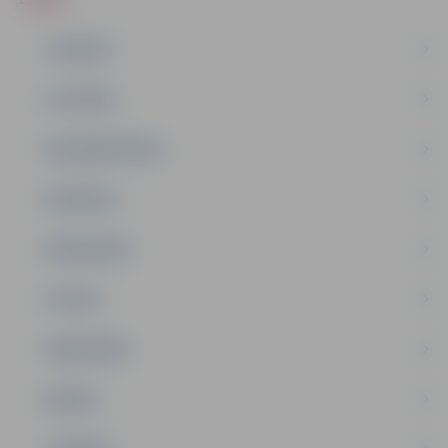
JAUNUMI
IZGLĪTĪBA
NODARBINĀTĪBA
PASĀKUMI
PAŠVALDĪBA
PILSĒTA
SABIEDRĪBA
ĢIMENE