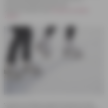
elektronisko pieteikuma anketu būs
pieejama
“
Facebook
“
lapā
“
Veselības veicināšana
Jelgavā
“
.
Veselības veicināšanas projekta koordinatore Sintija