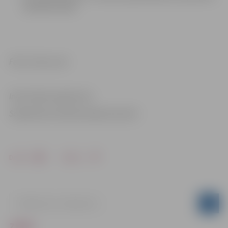
19.30 līdz 20.30.
Foto: Canva.com
Informācija sagatavota
Sabiedrisko attiecību departamentā
Drukāt
Dalīties
ZIŅAS