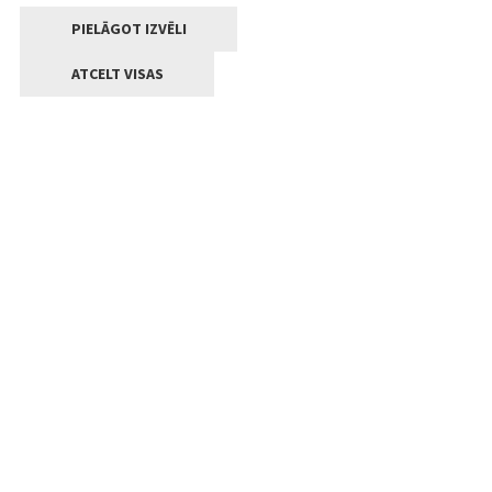
PIELĀGOT IZVĒLI
ATCELT VISAS
Kontakti
Jelgavas valstpilsētas pašvaldība
Lielā iela 11, Jelgava, LV-3001
+371 63005522
pasts@jelgava.lv
Klientu apkalpošana