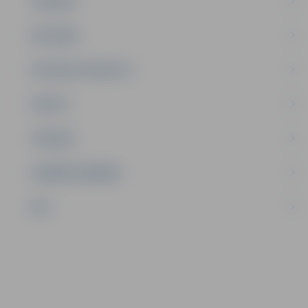
JAUNIEŠI
SATIKSME
SOCIĀLAIS ATBALSTS
SPORTS
TŪRISMS
UZŅĒMĒJDARBĪBA
NVO