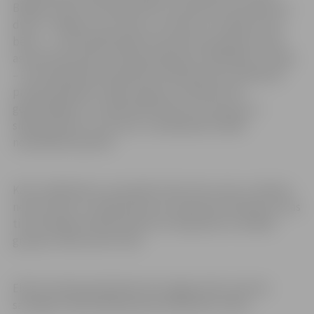
Birģele stāsta, ka kopumā tiks uzņemtas četras grupas –
divas 7–9 gadus vecu bērnu un divas 10–12 gadus vecu
bērnu –, pa 20 dalībniekiem katrā. Katrai grupai notiks
astoņas bezmaksas slidotapmācības nodarbības. Svarīgi
– šīs nodarbības paredzētas skolēniem bez slidošanas
priekšzināšanām, tāpēc lūgums vecākiem būt
godprātīgiem un nepieteikt bērnus, kuriem jau ir
slidotprasmes un kuri jau ir piedalījušies šādās
nodarbībās iepriekš.
Katru dalībnieku var pieteikt tikai vienu reizi uz vēlamo
norises laiku un atbilstošā vecuma grupā. Pieteikumi, kas
tiks iesniegti neatbilstošā vecuma grupā vai vairākās
grupās, netiks ņemti vērā.
Elektroniskā pieteikšanās tiks slēgta brīdī, kad tiks
sasniegts maksimālais grupas dalībnieku skaits.