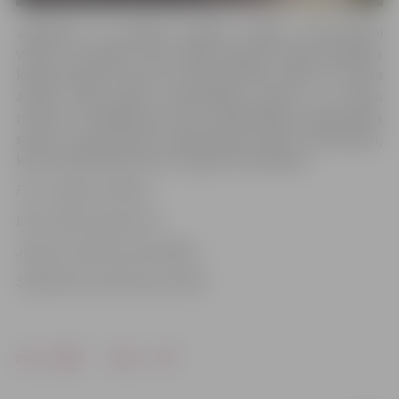
Jāpiebilst, ka pilsētas kapsētu kapliču remontdarbi
veikti arī iepriekš. 2017. gadā atjaunota Meža kapsētas
kapliča Bauskas ielā 12C. Remontdarbu laikā tur veikta
atvadu zāles grīdas izlīdzināšana, griestu un durvju
remonts, metālkaluma lustru pārkrāsošana, dekoratīvās
sienas un postamenta izgatavošana zārka novietošanai,
kā arī priekštelpas sienu un griestu krāsošana.
Foto: Jelgavas pilsēta
Informācija sagatavota
Jelgavas pilsētas pašvaldības
Sabiedrisko attiecību pārvaldē
Drukāt
Dalīties