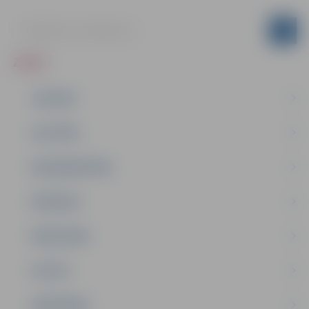
ZIŅAS
JAUNUMI
IZGLĪTĪBA
NODARBINĀTĪBA
PASĀKUMI
PAŠVALDĪBA
PILSĒTA
SABIEDRĪBA