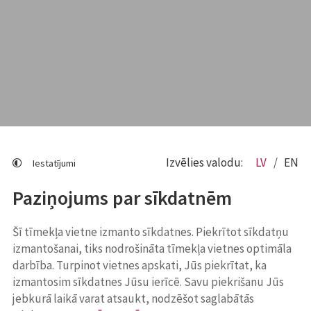
Izvēlies valodu:
LV
EN
Iestatījumi
Paziņojums par sīkdatnēm
Šī tīmekļa vietne izmanto sīkdatnes. Piekrītot sīkdatņu
izmantošanai, tiks nodrošināta tīmekļa vietnes optimāla
darbība. Turpinot vietnes apskati, Jūs piekrītat, ka
izmantosim sīkdatnes Jūsu ierīcē. Savu piekrišanu Jūs
jebkurā laikā varat atsaukt, nodzēšot saglabātās