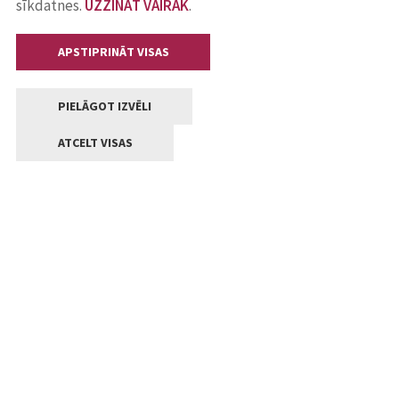
sīkdatnes.
UZZINĀT VAIRĀK
.
APSTIPRINĀT VISAS
PIELĀGOT IZVĒLI
ATCELT VISAS
Kontakti
Jelgavas valstpilsētas pašvaldība
Lielā iela 11, Jelgava, LV-3001