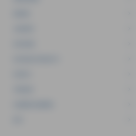
ĢIMENE
JAUNIEŠI
SATIKSME
SOCIĀLAIS ATBALSTS
SPORTS
TŪRISMS
UZŅĒMĒJDARBĪBA
NVO