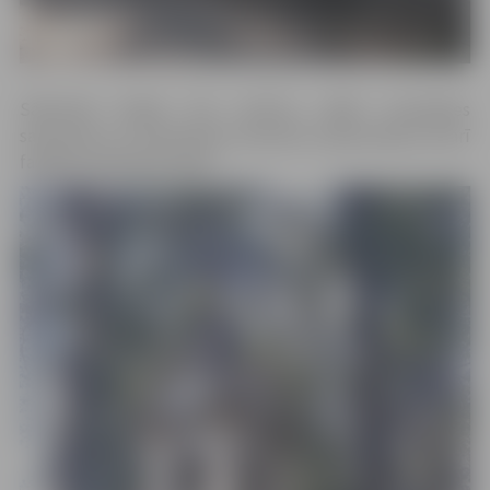
Sākotnēji fasāde tiks attīrīta, vēlāk turpināsies
sadrupušo un nolietojušos elementu atjaunošana, kā arī
fasādes krāsošanas darbi.