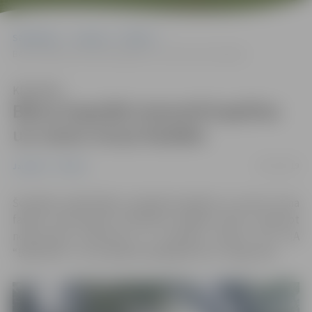
Sākumlapa
Jaunumi
Pilsēta
Bērzu kapsētā remontē kapličas un zvanu torņa fasādes
Klausīties
Bērzu kapsētā remontē kapličas
un zvanu torņa fasādes
26/07/2019
Jaunumi
Pilsēta
Šonedēļ uzsākti Bērzu kapsētas kapličas un zvanu torņa
fasāžu remontdarbi. Paredzēts fasādes attīrīt, atjaunot
nodrupušos elementus un nokrāsot. Darbus veic SIA
“Bekoteks” un tos plānots pabeigt līdz 21. augustam.