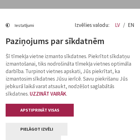
Izvēlies valodu:
LV
EN
Iestatījumi
Paziņojums par sīkdatnēm
Šī tīmekļa vietne izmanto sīkdatnes. Piekrītot sīkdatņu
izmantošanai, tiks nodrošināta tīmekļa vietnes optimāla
darbība. Turpinot vietnes apskati, Jūs piekrītat, ka
izmantosim sīkdatnes Jūsu ierīcē. Savu piekrišanu Jūs
jebkurā laikā varat atsaukt, nodzēšot saglabātās
sīkdatnes.
UZZINĀT VAIRĀK
.
APSTIPRINĀT VISAS
PIELĀGOT IZVĒLI