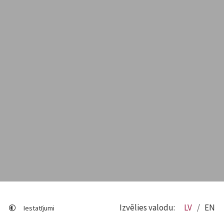
Izvēlies valodu:
LV
EN
Iestatījumi