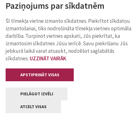
Paziņojums par sīkdatnēm
Šī tīmekļa vietne izmanto sīkdatnes. Piekrītot sīkdatņu
izmantošanai, tiks nodrošināta tīmekļa vietnes optimāla
darbība. Turpinot vietnes apskati, Jūs piekrītat, ka
izmantosim sīkdatnes Jūsu ierīcē. Savu piekrišanu Jūs
jebkurā laikā varat atsaukt, nodzēšot saglabātās
sīkdatnes.
UZZINĀT VAIRĀK
.
APSTIPRINĀT VISAS
PIELĀGOT IZVĒLI
ATCELT VISAS