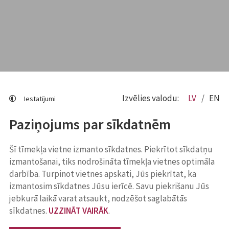
Izvēlies valodu:
LV
EN
Iestatījumi
Paziņojums par sīkdatnēm
Šī tīmekļa vietne izmanto sīkdatnes. Piekrītot sīkdatņu
izmantošanai, tiks nodrošināta tīmekļa vietnes optimāla
darbība. Turpinot vietnes apskati, Jūs piekrītat, ka
izmantosim sīkdatnes Jūsu ierīcē. Savu piekrišanu Jūs
jebkurā laikā varat atsaukt, nodzēšot saglabātās
sīkdatnes.
UZZINĀT VAIRĀK
.