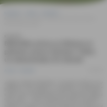
Sākumlapa
Jaunumi
Sabiedrība
Bibliotēka aicina uz tikšanos ar grāmatu autoru Dzintaru Tilaku un
dziesminieku Āri Ziemeli
Klausīties
Bibliotēka aicina uz tikšanos ar
grāmatu autoru Dzintaru Tilaku
un dziesminieku Āri Ziemeli
23/10/2019
Jaunumi
Sabiedrība
Jelgavas pilsētas bibliotēka 3. novembrī pulksten 14 ar
pasākumu “Cauri gadiem ar dziesmām un grāmatām”
uzsāks Valsts Kultūrkapitāla fonda atbalstīto projektu
“VIŅI raksta – vīrietis rakstnieks latviešu literatūrā” –
tikšanās ar latviešu autoriem. Projekts tiek īstenots, lai