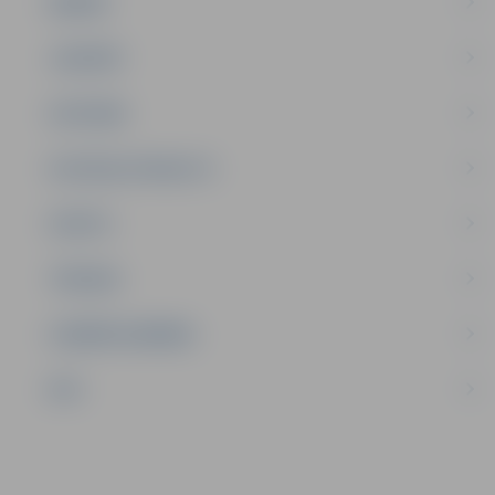
ĢIMENE
JAUNIEŠI
SATIKSME
SOCIĀLAIS ATBALSTS
SPORTS
TŪRISMS
UZŅĒMĒJDARBĪBA
NVO