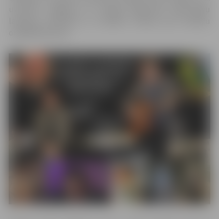
uzturētu Jelgavas un tuvākās apkārtnes iedzīvotāju
lasīšanas aktivitāti un rosinātu interesi par latviešu
oriģinālliteratūru.