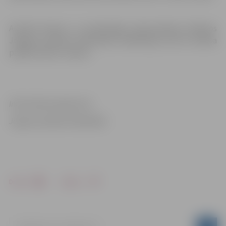
Aicinām ikvienu uz nesteidzīgu pēcpusdienas tikšanos
Jelgavas pilsētas bibliotēkā, Akadēmijas ielā 26. Dalība
pasākumā bez maksas.
Informācija sagatavota
Jelgavas pilsētas bibliotēkā
Drukāt
Dalīties