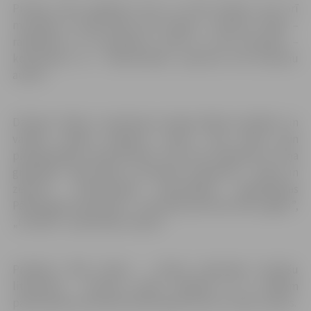
Pirmais cikla pasākums būs ne tikai literārs, bet arī
muzikāls, jo tajā tiksies divi draugi – Dzintars Tilaks –
radiobalss un 14 grāmatu autors un Āris Ziemelis –
komponists un dziesminieks, aptuveni 120 dziesmu
autors.
Dzintars Tilaks ir pazīstams Latvijas Radio žurnālists un
vairāku lielisku grāmatu autors. Viņš raksta gan
pieaugušajiem, gan bērniem. Līdz šim iznākušas 12 viņa
grāmatas, tajā skaitā „Latviskās sirdslietas”, „Piķis un
zēvele”, „Pazīstamām personībām papildinātas
Pārdaugavas piezīmes”, „Oki doki! jeb Kad mēs augām”,
„Čomiņš”, „Labo blēņu vasara”.
Projekta “VIŅI raksta – vīrietis rakstnieks latviešu
literatūrā” ietvaros notiks tikšanās arī ar tādiem
pazīstamiem autoriem kā Armands Puče un Jānis Joņevs.