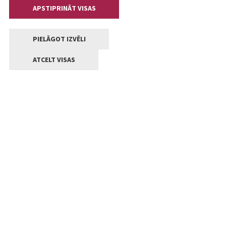
APSTIPRINĀT VISAS
PIELĀGOT IZVĒLI
ATCELT VISAS
Kontakti
Jelgavas valstpilsētas pašvaldība
Lielā iela 11, Jelgava, LV-3001
+371 63005522
pasts@jelgava.lv