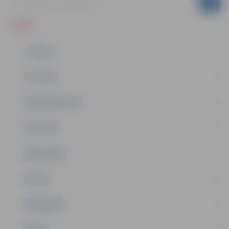
ZIŅAS
JAUNUMI
IZGLĪTĪBA
NODARBINĀTĪBA
PASĀKUMI
PAŠVALDĪBA
PILSĒTA
SABIEDRĪBA