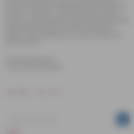
konkursa nosaukums “Jelgavas pilsētas bibliotēkas logo
konkurss”, aizmugurē – pretendenta vārds, uzvārds,
adrese un e-pasts, jāiesniedz Jelgavas pilsētas bibliotēkā
vai jānosūta elektroniski pa e-pastu līdz šī gada 27.
jūnijam. Piemērotākā logo autors saņems naudas balvu
100 eiro apmērā.
Informācija sagatavota
Jelgavas pilsētas bibliotēkā
Drukāt
Dalīties
ZIŅAS