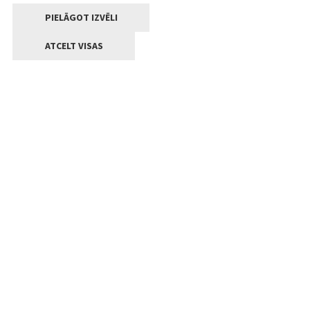
PIELĀGOT IZVĒLI
ATCELT VISAS
Kontakti
Jelgavas valstpilsētas pašvaldība
Lielā iela 11, Jelgava, LV-3001
+371 63005522
pasts@jelgava.lv
Klientu apkalpošana