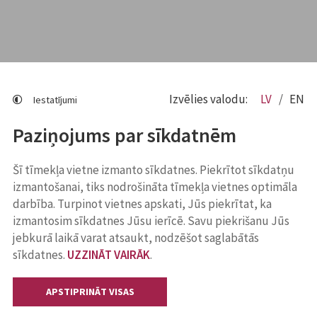
Izvēlies valodu:
LV
EN
Iestatījumi
Paziņojums par sīkdatnēm
Šī tīmekļa vietne izmanto sīkdatnes. Piekrītot sīkdatņu
izmantošanai, tiks nodrošināta tīmekļa vietnes optimāla
darbība. Turpinot vietnes apskati, Jūs piekrītat, ka
izmantosim sīkdatnes Jūsu ierīcē. Savu piekrišanu Jūs
jebkurā laikā varat atsaukt, nodzēšot saglabātās
sīkdatnes.
UZZINĀT VAIRĀK
.
APSTIPRINĀT VISAS