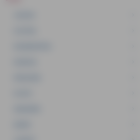
JAUNUMI
IZGLĪTĪBA
NODARBINĀTĪBA
PASĀKUMI
PAŠVALDĪBA
PILSĒTA
SABIEDRĪBA
ĢIMENE