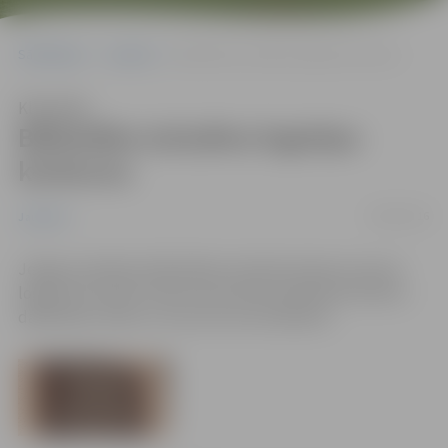
Sākumlapa
Jaunumi
Bibliotēka izsludina logotipu konkursu
Klausīties
Bibliotēka izsludina logotipu
konkursu
08/06/2016
Jaunumi
Jelgavas pilsētas bibliotēka izsludina konkursu jauna
logotipa izveidei. Konkursā aicināts piedalīties ikviens –
dalībnieku skaits un vecums nav ierobežots.