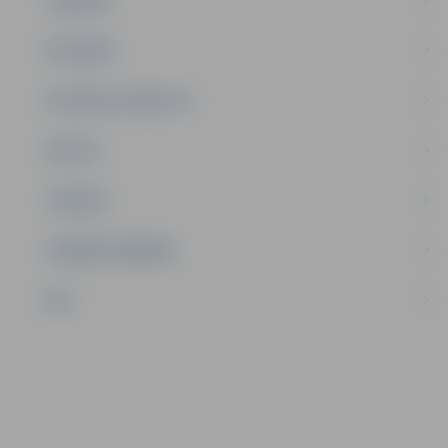
JAUNIEŠI
SATIKSME
SOCIĀLAIS ATBALSTS
SPORTS
TŪRISMS
UZŅĒMĒJDARBĪBA
NVO