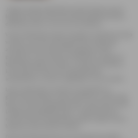
Jelgavas pilsētas bibliotēka izsludina konkursu jauna
logotipa izveidei. Konkursā aicināts piedalīties ikviens –
dalībnieku skaits un vecums nav ierobežots.
Vienam dalībniekam atļauts iesniegt ne vairāk kā trīs logo
variantus, taču katrs darbs jānoformē un jāiesniedz
atsevišķi. Konkursā tiks vērtēta logotipa vizuālā
pievilcība un uztveramība, tā atbilstība un sasaiste ar
bibliotēkas idejām un būtību, vizuālais noformējums,
krāsu salikuma izvēle, kā arī pielietojamība –
iespieddarbos, suvenīros, digitālajā un citos formātos.
Logo izveidē atļauts izmantot visus grafiskos un
glezniecības līdzekļus. Darbi iesniedzami uz A4 formāta
lapas, savukārt datorgrafikas darbi – gan izdrukas veidā
(A4 lapa), gan digitālā formātā – CD diskā. Konkursa
nolikums vēsta, ka dalībniekam pašam ir jāsedz visas ar
logotipa izveidi saistītās izmaksas.
Darbi aizlīmētā aploksnē, kuras priekšpusē norādīts