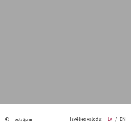
Izvēlies valodu:
LV
EN
Iestatījumi