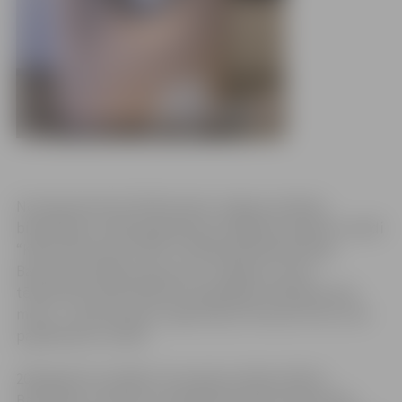
No 16.janvāra līdz 28.februārim Jelgavas pilsētas
bibliotēkas izstāžu galerijā būs iespējams aplūkot izstādi
“Kārlim Baumanim 100”. Izstādē apskatāmas Kārļa
Baumaņa medaļas, gleznas un zīmējumi. Lielie
tēlniecības darbi skatāmi fotogrāfijās. Kārļa Baumaņa
meita – Laine Kainaize uzgleznojusi tēva portretus, kas
papildinās šo izstādi.
2016.gadā nosvinējām simts gadu jubileju Kārlim
Baumanim, vienam no modernās latviešu tēlniecības