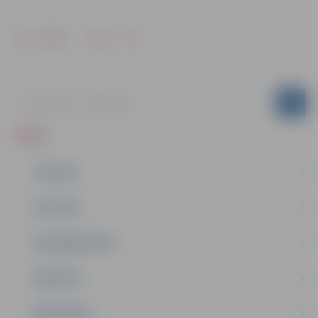
Drukāt
Dalīties
ZIŅAS
JAUNUMI
IZGLĪTĪBA
NODARBINĀTĪBA
PASĀKUMI
PAŠVALDĪBA