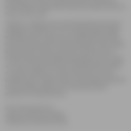
pamatlicējiem, šī gada sākumā paiet pieci gadi, kopš viņa
vairs nav mūsu vidū.
Tēlnieks un mākslas vēsturnieks Kārlis Baumanis dzimis
1916.gada 3.maijā Raunā, miris, 2011.gada 8.janvārī Rīgā.
Kārlis Baumanis ir pirmais, kas Latvijā pievērsās Henrija
Mūra [Henry Moore] formveidei. Abstraktos darbus Kārlis
Baumanis kala marmorā un granītā. Tēlnieks savas tā
brīža emocijas materializēja izteiksmīgos siluetos, līnijās
un ritmos. Šo tēlniecisko izjūtu Kārlis Baumanis mācījies
no Teodora Zaļkalna un citiem meistariem. Otra viņa
darbības joma ir medaļu māksla. Viņš darinājis vairāk nekā
110 divpusīgās medaļas, kas veltītas galvenokārt
pasaules un Latvijas kultūrai.
Informācija sagatavota
Jelgavas pilsētas pašvaldības
Sabiedrisko attiecību pārvaldē