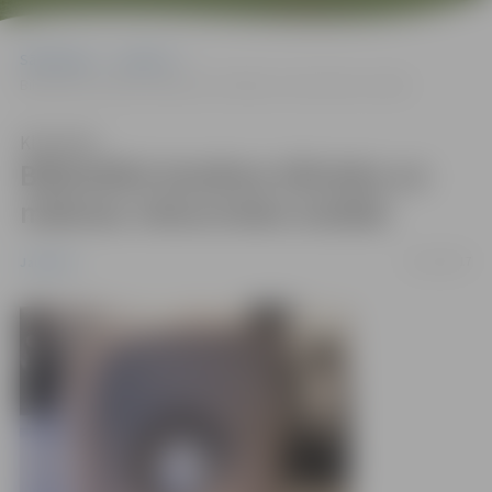
Sākumlapa
Jaunumi
Bibliotēkā skatāma tēlnieka un mākslas vēsturnieka izstāde
Klausīties
Bibliotēkā skatāma tēlnieka un
mākslas vēsturnieka izstāde
11/01/2017
Jaunumi