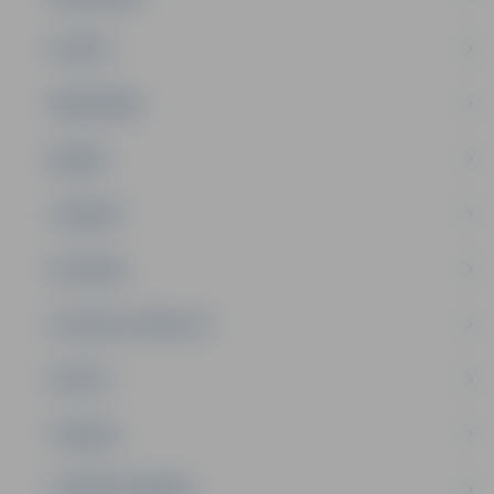
PILSĒTA
SABIEDRĪBA
ĢIMENE
JAUNIEŠI
SATIKSME
SOCIĀLAIS ATBALSTS
SPORTS
TŪRISMS
UZŅĒMĒJDARBĪBA