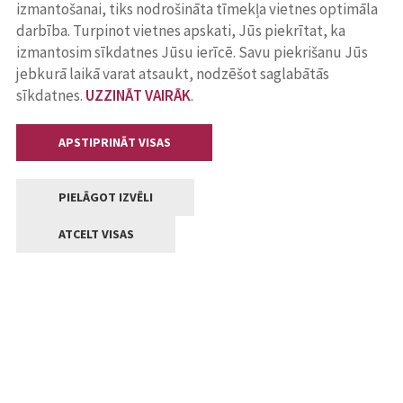
izmantošanai, tiks nodrošināta tīmekļa vietnes optimāla
darbība. Turpinot vietnes apskati, Jūs piekrītat, ka
izmantosim sīkdatnes Jūsu ierīcē. Savu piekrišanu Jūs
jebkurā laikā varat atsaukt, nodzēšot saglabātās
sīkdatnes.
UZZINĀT VAIRĀK
.
APSTIPRINĀT VISAS
PIELĀGOT IZVĒLI
ATCELT VISAS