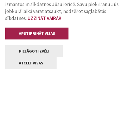
izmantosim sīkdatnes Jūsu ierīcē. Savu piekrišanu Jūs
jebkurā laikā varat atsaukt, nodzēšot saglabātās
sīkdatnes.
UZZINĀT VAIRĀK
.
APSTIPRINĀT VISAS
PIELĀGOT IZVĒLI
ATCELT VISAS
Kontakti
Jelgavas valstpilsētas pašvaldība