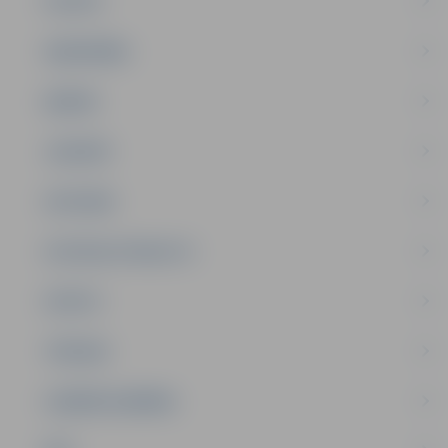
PILSĒTA
SABIEDRĪBA
ĢIMENE
JAUNIEŠI
SATIKSME
SOCIĀLAIS ATBALSTS
SPORTS
TŪRISMS
UZŅĒMĒJDARBĪBA