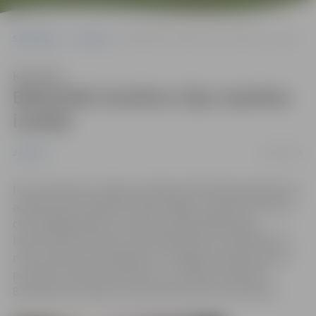
Sākumlapa
Jaunumi
Bibliotēkā skatāma Vijas Spekkes izstāde
Klausīties
Bibliotēkā skatāma Vijas Spekkes
izstāde
03/09/2016
Jaunumi
No 5.septembra Jelgavas pilsētas bibliotēkas galerijā var
aplūkot Vijas Spekkes izstādi "Bēgļi – gūstekņi". Gleznu
cikls “Bēgļi-gūstekņi” sākotnēji radās 1991. gadā,
līdzdzīvojot Persijas līča kara gūstekņiem. Diemžēl kari
mūsu pasaulē nav beigušies, un bēgļu realitāte kļuvusi
par daļu no šodienas Eiropas. Uz izstādes atklāšanu
8.septembrī pulksten 16 aicināts ikviens interesents.