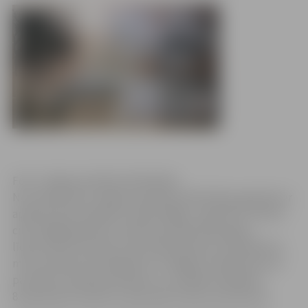
Foto: Jelgavas pilsētas bibliotēka
No 5.septembra Jelgavas pilsētas bibliotēkas galerijā var
aplūkot Vijas Spekkes izstādi “Bēgļi – gūstekņi”. Gleznu
cikls “Bēgļi-gūstekņi” sākotnēji radās 1991. gadā,
līdzdzīvojot Persijas līča kara gūstekņiem. Diemžēl kari
mūsu pasaulē nav beigušies, un bēgļu realitāte kļuvusi
par daļu no šodienas Eiropas. Uz izstādes atklāšanu
8.septembrī pulksten 16 aicināts ikviens interesents.