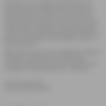
Vija Spekke ir dzimusi Rīgā 1922. gadā. Mākslas jomā
izglītojusies Romā, Oksfordā un Veronā. Gandrīz visu
mūžu māksliniece, kurai īpaši tuvs ir akvarelis, dzīvo
Itālijā. Viņas darbos satuvinās romāņu un baltu kultūras,
Vidusjūra saplūst ar Baltijas jūru. Dzimtenē un Latvijas
mākslas vidē viņa atgriezās tikai 1993. gadā. Mākslinieces
gleznās reizēm ieskanas dzimtas dzejnieku, mūziķu un
vēsturnieku likteņi.
Bēgļu tēma uzrunā visu tautību, dažādu laiku, reliģiju un
varu vajātos. Izstādē skan kurdu tautības sīriešu
komponista Moutaza Ariana skaņdarbi “Meklējot mieru”
un “Migranti”. Izstādes idejas autore – Diāna Jance.
Informācija sagatavota
Jelgavas pilsētas bibliotēkā