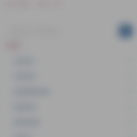
Drukāt
Dalīties
ZIŅAS
JAUNUMI
IZGLĪTĪBA
NODARBINĀTĪBA
PASĀKUMI
PAŠVALDĪBA